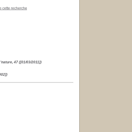
de cette recherche
'nature, 47 ([01/03/2011])
002])