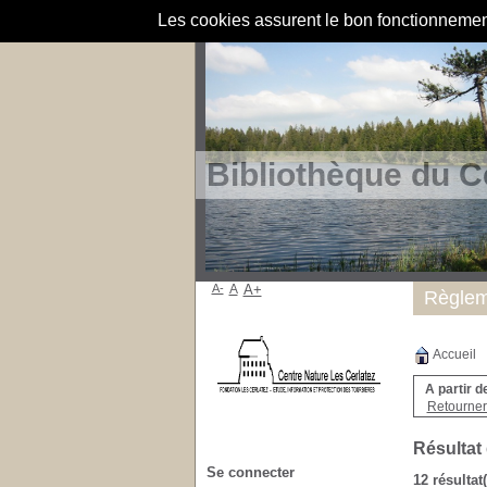
Les cookies assurent le bon fonctionnement 
Bibliothèque du C
A-
A
A+
Règlem
Accueil
A partir d
Retourner 
Résultat
Se connecter
12 résultat