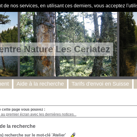
de nos services, en utilisant ces derniers, vous acceptez l'util
entre Nature Les Cerlatez
ent
Aide à la recherche
Tarifs d'envoi en Suisse
e cette page vous pouvez :
au premier écran avec les dernières notices...
 de la recherche
(s) recherche sur le mot-clé 'Atelier'