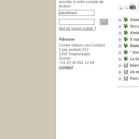
accéder à votre compte de
lecteur
Ateli
Occu
Mot de passe oublié ?
Ateli
Adresse
5 rap
Centre Nature Les Cerlatez
Bibl
Case postale 212
" Des
2350 Saignelégier
Suisse
La G
+41 (0) 32 951 12 69
Inter
contact
Un mi
Pars 