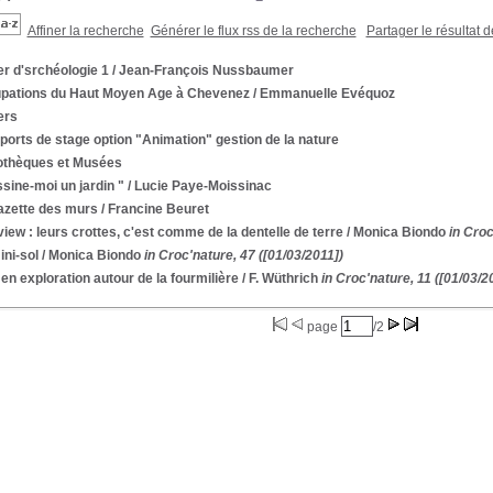
Affiner la recherche
Générer le flux rss de la recherche
Partager le résultat 
er d'srchéologie 1
/ Jean-François Nussbaumer
pations du Haut Moyen Age à Chevenez
/ Emmanuelle Evéquoz
ers
ports de stage option "Animation" gestion de la nature
iothèques et Musées
sine-moi un jardin "
/ Lucie Paye-Moissinac
azette des murs
/ Francine Beuret
view : leurs crottes, c'est comme de la dentelle de terre
/ Monica Biondo
in Croc
ni-sol
/ Monica Biondo
in Croc'nature, 47 ([01/03/2011])
en exploration autour de la fourmilière
/ F. Wüthrich
in Croc'nature, 11 ([01/03/2
page
/2