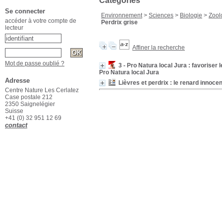
Catégories
Se connecter
Environnement
>
Sciences
>
Biologie
>
Zool
accéder à votre compte de
Perdrix grise
lecteur
Affiner la recherche
Mot de passe oublié ?
3 - Pro Natura local Jura : favoriser
Pro Natura local Jura
Adresse
Lièvres et perdrix : le renard innoce
Centre Nature Les Cerlatez
Case postale 212
2350 Saignelégier
Suisse
+41 (0) 32 951 12 69
contact