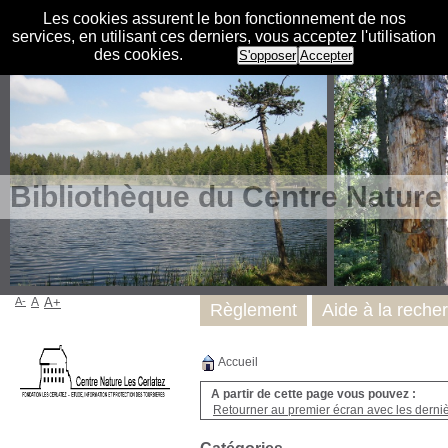
Les cookies assurent le bon fonctionnement de nos
services, en utilisant ces derniers, vous acceptez l'utilisation
des cookies.
S'opposer
Accepter
Bibliothèque du Centre Nature
A-
A
A+
Règlement
Aide à la reche
Accueil
A partir de cette page vous pouvez :
Retourner au premier écran avec les dernièr