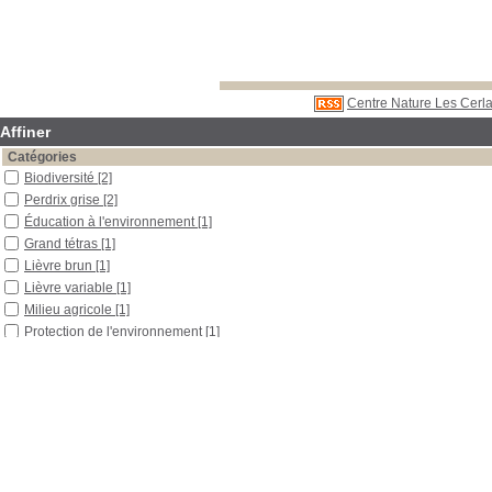
Centre Nature Les Cerla
Affiner
Catégories
Biodiversité
[2]
Perdrix grise
[2]
Éducation à l'environnement
[1]
Grand tétras
[1]
Lièvre brun
[1]
Lièvre variable
[1]
Milieu agricole
[1]
Protection de l'environnement
[1]
Rainette verte
[1]
Renard
[1]
Localisation
Libre accès
[2]
Section
Périodiques
[2]