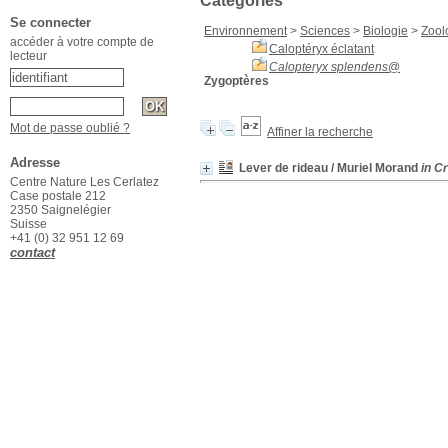
Catégories
Se connecter
Environnement
>
Sciences
>
Biologie
>
Zool
accéder à votre compte de
Caloptéryx éclatant
lecteur
Calopteryx splendens
@
Zygoptères
Mot de passe oublié ?
Affiner la recherche
Adresse
Lever de rideau
/ Muriel Morand
in C
Centre Nature Les Cerlatez
Case postale 212
2350 Saignelégier
Suisse
+41 (0) 32 951 12 69
contact