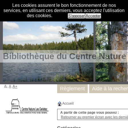
Les cookies assurent le bon fonctionnement de nos
services, en utilisant ces derniers, vous acceptez l'utilisation
des cookies.
S'opposer
Accepter
Bibliothèque du Centre Nature
A-
A
A+
Règlement
Aide à la reche
Accueil
A partir de cette page vous pouvez :
Retourner au premier écran avec les dernièr