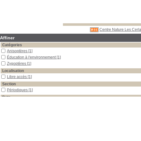
Centre Nature Les Cerla
Affiner
Catégories
Anisoptères
[1]
Éducation à l'environnement
[1]
Zygoptères
[1]
Localisation
Libre accès
[1]
Section
Périodiques
[1]
Date
2006
[1]
Auteur
Morand
[1]