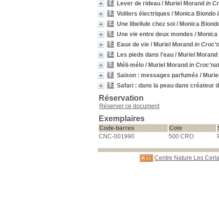
Lever de rideau
/ Muriel Morand
in C
Voiliers électriques
/ Monica Biondo
Une libellule chez soi
/ Monica Biond
Une vie entre deux mondes
/ Monica
Eaux de vie
/ Muriel Morand
in Croc'n
Les pieds dans l'eau
/ Muriel Morand
Méli-mélo
/ Muriel Morand
in Croc'nat
Saison : messages parfumés
/ Murie
Safari : dans la peau dans créateur 
Réservation
Réserver ce document
Exemplaires
Code-barres
Cote
CNC-001990
500 CRO
Centre Nature Les Cerla