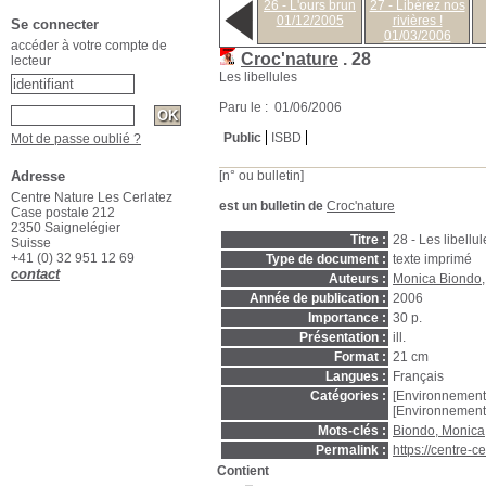
26 - L'ours brun
27 - Libérez nos
01/12/2005
rivières !
Se connecter
01/03/2006
accéder à votre compte de
Croc'nature
.
28
lecteur
Les libellules
Paru le : 01/06/2006
Public
ISBD
Mot de passe oublié ?
Adresse
[n° ou bulletin]
Centre Nature Les Cerlatez
est un bulletin de
Croc'nature
Case postale 212
2350 Saignelégier
Titre :
28 - Les libellul
Suisse
+41 (0) 32 951 12 69
Type de document :
texte imprimé
contact
Auteurs :
Monica Biondo
Année de publication :
2006
Importance :
30 p.
Présentation :
ill.
Format :
21 cm
Langues :
Français
Catégories :
[Environnement
[Environnement
Mots-clés :
Biondo, Monica
Permalink :
https://centre-
Contient