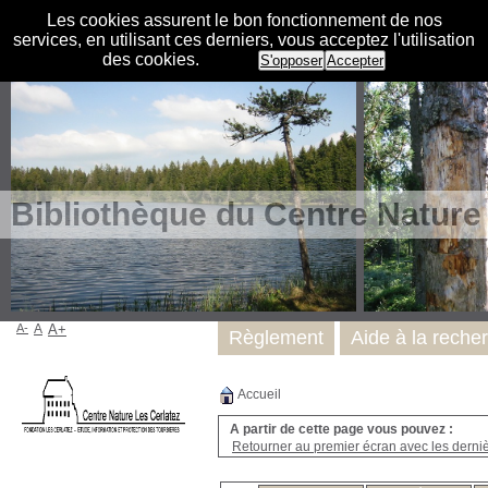
Les cookies assurent le bon fonctionnement de nos
services, en utilisant ces derniers, vous acceptez l'utilisation
des cookies.
S'opposer
Accepter
Bibliothèque du Centre Nature
A-
A
A+
Règlement
Aide à la reche
Accueil
A partir de cette page vous pouvez :
Retourner au premier écran avec les dernièr