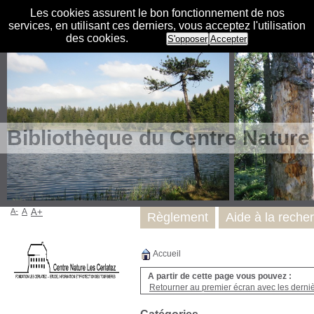
Les cookies assurent le bon fonctionnement de nos
services, en utilisant ces derniers, vous acceptez l'utilisation
des cookies.
S'opposer
Accepter
Bibliothèque du Centre Nature
A-
A
A+
Règlement
Aide à la reche
Accueil
A partir de cette page vous pouvez :
Retourner au premier écran avec les dernièr