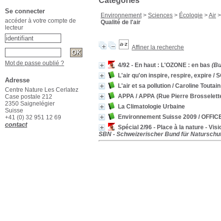
Catégories
Se connecter
Environnement
>
Sciences
>
Écologie
>
Air
accéder à votre compte de
Qualité de l'air
lecteur
Affiner la recherche
Mot de passe oublié ?
4/92 - En haut : L'OZONE : en bas
(Bu
L'air qu'on inspire, respire, expire
/ 
Adresse
L'air et sa pollution
/ Caroline Toutain
Centre Nature Les Cerlatez
APPA
/ APPA (Rue Pierre Brosselette
Case postale 212
2350 Saignelégier
La Climatologie Urbaine
Suisse
Environnement Suisse 2009
/ OFFIC
+41 (0) 32 951 12 69
contact
Spécial 2/96 - Place à la nature - Visi
SBN - Schweizerischer Bund für Naturschutz