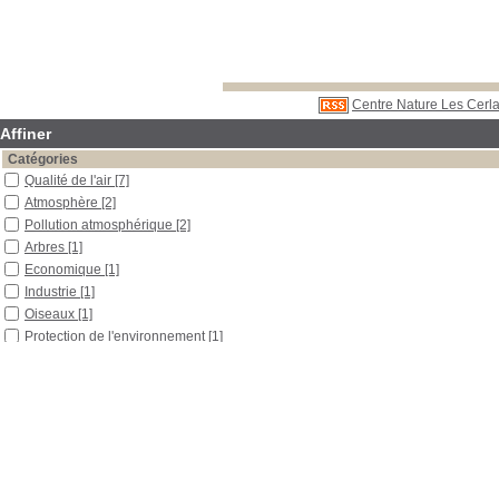
Centre Nature Les Cerla
Affiner
Catégories
Qualité de l'air
[7]
Atmosphère
[2]
Pollution atmosphérique
[2]
Arbres
[1]
Economique
[1]
Industrie
[1]
Oiseaux
[1]
Protection de l'environnement
[1]
Localisation
Libre accès
[7]
Section
Documentaires
[4]
Outils pédagogiques
[1]
Périodiques
[2]