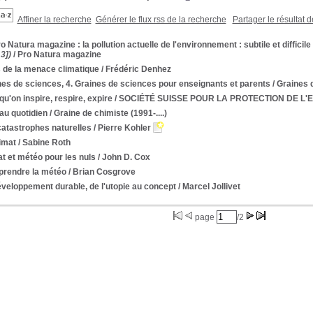
Affiner la recherche
Générer le flux rss de la recherche
Partager le résultat 
ro Natura magazine : la pollution actuelle de l'environnement : subtile et difficile
3])
/ Pro Natura magazine
 de la menace climatique
/ Frédéric Denhez
es de sciences, 4. Graines de sciences pour enseignants et parents
/ Graines 
 qu'on inspire, respire, expire
/ SOCIÉTÉ SUISSE POUR LA PROTECTION DE L
 au quotidien
/ Graine de chimiste (1991-....)
catastrophes naturelles
/ Pierre Kohler
imat
/ Sabine Roth
t et météo pour les nuls
/ John D. Cox
rendre la météo
/ Brian Cosgrove
veloppement durable, de l'utopie au concept
/ Marcel Jollivet
page
/2