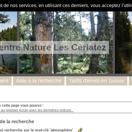
de nos services, en utilisant ces derniers, vous acceptez l'util
entre Nature Les Cerlatez
ent
Aide à la recherche
Tarifs d'envoi en Suisse
e cette page vous pouvez :
au premier écran avec les dernières notices...
 de la recherche
(s) recherche sur le mot-clé 'atmosphère'