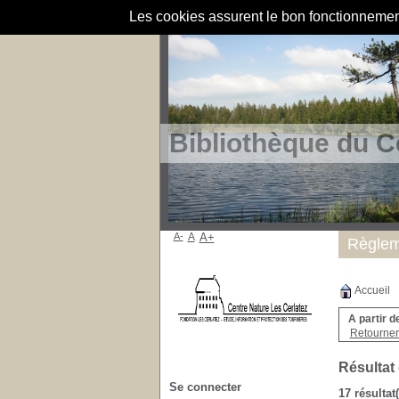
Les cookies assurent le bon fonctionnement 
Bibliothèque du C
A-
A
A+
Règlem
Accueil
A partir d
Retourner 
Résultat
Se connecter
17 résultat