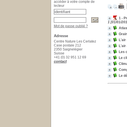
accéder à votre compte de
lecteur
1 - P
1 [01/01/201
Mot de passe oublié ?
Atlas
Grain
Adresse
L'air
Centre Nature Les Cerlatez
Case postale 212
L'air
2350 Saignelégier
Les 
Suisse
+41 (0) 32 951 12 69
Le cl
contact
Clima
Comp
Le dé