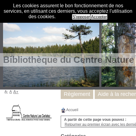
Les cookies assurent le bon fonctionnement de nos
services, en utilisant ces derniers, vous acceptez l'utilisation
des cookies.
S'opposer
Accepter
Bibliothèque du Centre Nature
A-
A
A+
Règlement
Aide à la reche
Accueil
A partir de cette page vous pouvez :
Retourner au premier écran avec les dernièr