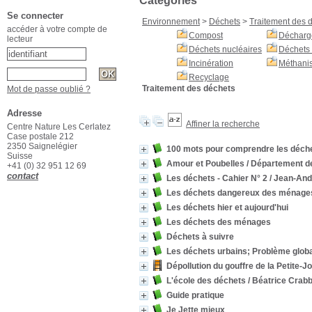
Catégories
Se connecter
Environnement
>
Déchets
>
Traitement des 
accéder à votre compte de
Compost
Décharg
lecteur
Déchets nucléaires
Déchets 
Incinération
Méthanis
Recyclage
Traitement des déchets
Mot de passe oublié ?
Adresse
Affiner la recherche
Centre Nature Les Cerlatez
Case postale 212
2350 Saignelégier
100 mots pour comprendre les déch
Suisse
Amour et Poubelles
/ Département de
+41 (0) 32 951 12 69
contact
Les déchets - Cahier N° 2
/ Jean-And
Les déchets dangereux des ménage
Les déchets hier et aujourd'hui
Les déchets des ménages
Déchets à suivre
Les déchets urbains; Problème glob
Dépollution du gouffre de la Petite-J
L'école des déchets
/ Béatrice Crab
Guide pratique
Je Jette mieux