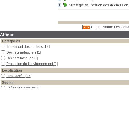
Stratégie de Gestion des déchets en
Centre Nature Les Cerla
Affiner
Catégories
Traitement des déchets
[13]
Déchets industriels
[1]
Déchets toxiques
[1]
Protection de l'environnement
[1]
Localisation
Libre accès
[13]
Section
Boîtes et classeurs
[8]
Documentaires
[1]
Documents multimédias
[1]
Outils pédagogiques
[3]
Date
2003
[1]
1992
[2]