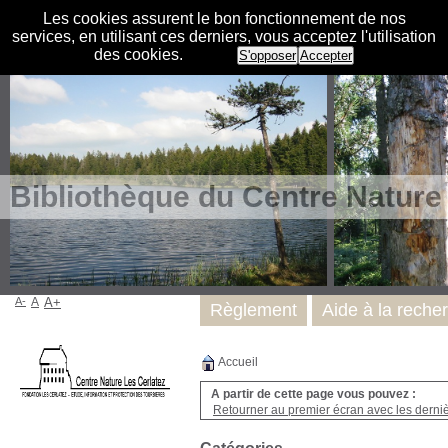
Les cookies assurent le bon fonctionnement de nos
services, en utilisant ces derniers, vous acceptez l'utilisation
des cookies.
S'opposer
Accepter
Bibliothèque du Centre Nature
A-
A
A+
Règlement
Aide à la reche
Accueil
A partir de cette page vous pouvez :
Retourner au premier écran avec les dernièr