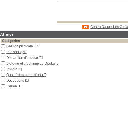
Centre Nature Les Cerla
Affiner
Catégories
Gestion piscicole
[34]
Poissons
[30]
Disparition d'espèce
[5]
Biologie et biochimie du Doubs
[3]
Rivière
[3]
Qualité des cours d'eau
[2]
Découverte
[1]
Fleuve
[1]
Pêche
[1]
Pollution de l'eau
[1]
Qualité de l'eau
[1]
Localisation
Libre accès
[32]
Réserve
[1]
Section