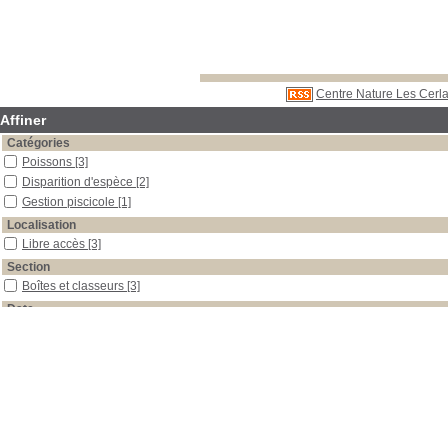
Centre Nature Les Cerla
Affiner
Catégories
Poissons
[3]
Disparition d'espèce
[2]
Gestion piscicole
[1]
Localisation
Libre accès
[3]
Section
Boîtes et classeurs
[3]
Date
2009
[1]
2008
[1]
0
[1]
Auteur
Eric
[3]