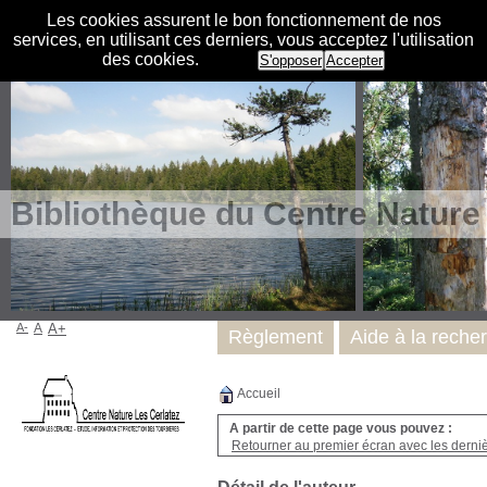
Les cookies assurent le bon fonctionnement de nos
services, en utilisant ces derniers, vous acceptez l'utilisation
des cookies.
S'opposer
Accepter
Bibliothèque du Centre Nature
A-
A
A+
Règlement
Aide à la reche
Accueil
A partir de cette page vous pouvez :
Retourner au premier écran avec les dernièr