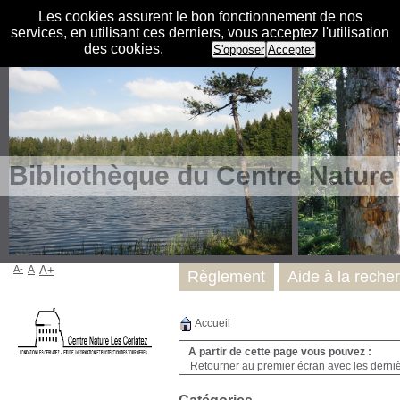
Les cookies assurent le bon fonctionnement de nos
services, en utilisant ces derniers, vous acceptez l'utilisation
des cookies.
S'opposer
Accepter
Bibliothèque du Centre Nature
A-
A
A+
Règlement
Aide à la reche
Accueil
A partir de cette page vous pouvez :
Retourner au premier écran avec les dernièr