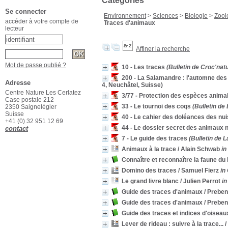
Catégories
Se connecter
Environnement
>
Sciences
>
Biologie
>
Zool
accéder à votre compte de
Traces d'animaux
lecteur
Affiner la recherche
Mot de passe oublié ?
10 - Les traces
(Bulletin de Croc'natu
200 - La Salamandre : l'automne d
Adresse
4, Neuchâtel, Suisse)
Centre Nature Les Cerlatez
3/77 - Protection des espèces anima
Case postale 212
33 - Le tournoi des coqs
(Bulletin de
2350 Saignelégier
Suisse
40 - Le cahier des doléances des nui
+41 (0) 32 951 12 69
44 - Le dossier secret des animaux n
contact
7 - Le guide des traces
(Bulletin de L
Animaux à la trace
/ Alain Schwab
in
Connaître et reconnaître la faune du l
Domino des traces
/ Samuel Fierz
in
Le grand livre blanc
/ Julien Perrot
in
Guide des traces d'animaux
/ Prebe
Guide des traces d'animaux
/ Prebe
Guide des traces et indices d'oiseau
Lever de rideau : suivre à la trace...
/