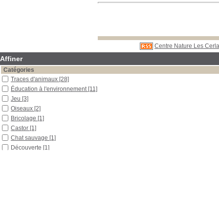
Centre Nature Les Cerla
Affiner
Catégories
Traces d'animaux
[28]
Éducation à l'environnement
[11]
Jeu
[3]
Oiseaux
[2]
Bricolage
[1]
Castor
[1]
Chat sauvage
[1]
Découverte
[1]
Invertébrés
[1]
Mammifères placentaires
[1]
Neige
[1]
Pédagogie
[1]
Renard
[1]
Vertébrés
[1]
Localisation