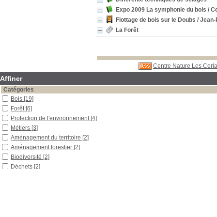
Expo 2009 La symphonie du bois
/ C
Flottage de bois sur le Doubs
/ Jean-P
La Forêt
Centre Nature Les Cerla
Affiner
Catégories
Bois
[19]
Forêt
[6]
Protection de l'environnement
[4]
Métiers
[3]
Aménagement du territoire
[2]
Aménagement forestier
[2]
Biodiversité
[2]
Déchets
[2]
Jardin
[2]
Loup
[2]
Découverte
[1]
Durable
[1]
Expositions
[1]