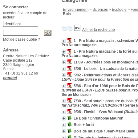
Catégories
Se connecter
Environnement
>
Sciences
>
Écologie
>
Forê
accéder à votre compte de
Bois
lecteur
Affiner la recherche
Mot de passe oublié ?
1 - Pro Natura magazin : schweizer W
Pro Natura magazin
Adresse
1 - Pro Natura magazine : la forêt 
Pro Natura magazine
Centre Nature Les Cerlatez
Case postale 212
11/09 - Journées bois en montagne
(B
2350 Saignelégier
3/06 - Le bois - Un cadeau de la natu
Suisse
+41 (0) 32 951 12 69
5/82 - Réintroductions et lâchers d
contact
LSPN - Ligue Suisse pour la Protection de l
5/86 - Ecu d'or 1986 pour le Bois de 
(Bulletin de LSPN - Ligue Suisse pour la Pr
Serge Monbaron
7/90 - Seul souci : produire du bois
(B
für Naturschutz, 7/90 [01/10/1990])
/ Serge 
9/08 - l'Invité : Yves Weinand
(Bulleti
Le Bois
/ Christophe Mauron
Bois + forêt
Bois de musique
/ Jean-Marie Ballu
Différente techniques de sciages