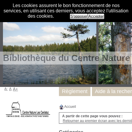
Les cookies assurent le bon fonctionnement de nos
services, en utilisant ces derniers, vous acceptez l'utilisation
des cookies.
S'opposer
Accepter
Bibliothèque du Centre Nature
A-
A
A+
Règlement
Aide à la reche
Accueil
A partir de cette page vous pouvez :
Retourner au premier écran avec les dernièr