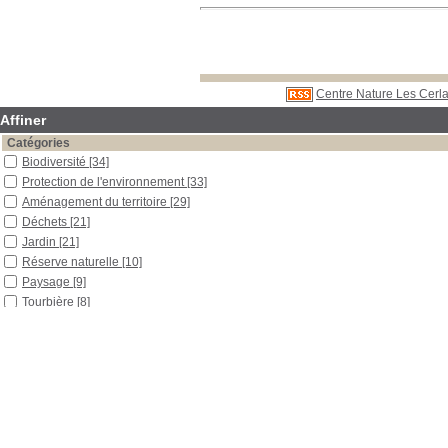
Centre Nature Les Cerla
Affiner
Catégories
Biodiversité
[34]
Protection de l'environnement
[33]
Aménagement du territoire
[29]
Déchets
[21]
Jardin
[21]
Réserve naturelle
[10]
Paysage
[9]
Tourbière
[8]
Éducation à l'environnement
[7]
Aménagement rural
[5]
Rivière
[5]
Aménagement urbain
[4]
Législation
[4]
Aménagement de rivière
[3]
Parc national
[3]