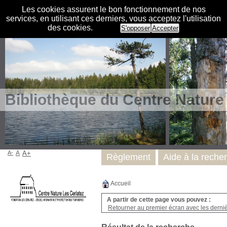
Les cookies assurent le bon fonctionnement de nos
services, en utilisant ces derniers, vous acceptez l'utilisation
des cookies.
S'opposer
Accepter
Bibliothèque du Centre Nature
A-
A
A+
Règlement
Aide à la reche
Accueil
A partir de cette page vous pouvez :
Retourner au premier écran avec les dernièr