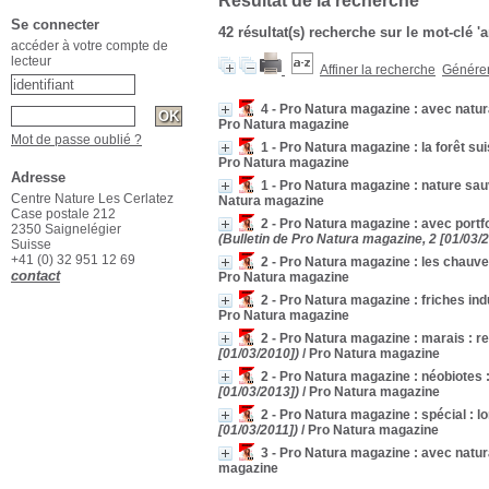
Résultat de la recherche
Se connecter
42 résultat(s) recherche sur le mot-clé 
accéder à votre compte de
lecteur
Affiner la recherche
Générer 
4 - Pro Natura magazine : avec naturac
Pro Natura magazine
Mot de passe oublié ?
1 - Pro Natura magazine : la forêt 
Pro Natura magazine
Adresse
1 - Pro Natura magazine : nature s
Centre Nature Les Cerlatez
Natura magazine
Case postale 212
2 - Pro Natura magazine : avec portfol
2350 Saignelégier
(Bulletin de Pro Natura magazine, 2 [01/03/
Suisse
+41 (0) 32 951 12 69
2 - Pro Natura magazine : les chauve
contact
Pro Natura magazine
2 - Pro Natura magazine : friches indu
Pro Natura magazine
2 - Pro Natura magazine : marais : 
[01/03/2010])
/ Pro Natura magazine
2 - Pro Natura magazine : néobiotes
[01/03/2013])
/ Pro Natura magazine
2 - Pro Natura magazine : spécial : lo
[01/03/2011])
/ Pro Natura magazine
3 - Pro Natura magazine : avec naturac
magazine