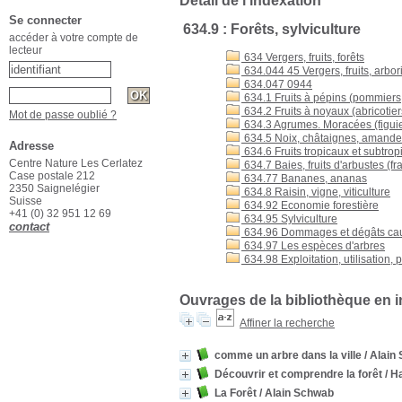
Détail de l'indexation
Se connecter
634.9 : Forêts, sylviculture
accéder à votre compte de
lecteur
634 Vergers, fruits, forêts
634.044 45 Vergers, fruits, arbo
634.047 0944
634.1 Fruits à pépins (pommiers,
634.2 Fruits à noyaux (abricotier
Mot de passe oublié ?
634.3 Agrumes. Moracées (figuie
634.5 Noix, châtaignes, amand
Adresse
634.6 Fruits tropicaux et subtropi
Centre Nature Les Cerlatez
634.7 Baies, fruits d'arbustes (fra
Case postale 212
634.77 Bananes, ananas
2350 Saignelégier
634.8 Raisin, vigne, viticulture
Suisse
634.92 Economie forestière
+41 (0) 32 951 12 69
634.95 Sylviculture
contact
634.96 Dommages et dégâts cau
634.97 Les espèces d'arbres
634.98 Exploitation, utilisation, 
Ouvrages de la bibliothèque en i
Affiner la recherche
comme un arbre dans la ville
/ Alain
Découvrir et comprendre la forêt
/ H
La Forêt
/ Alain Schwab