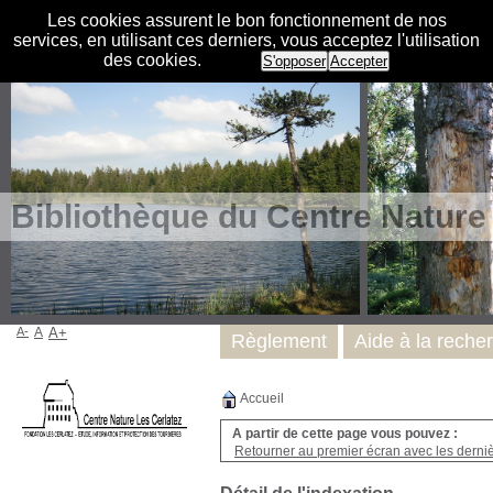
Les cookies assurent le bon fonctionnement de nos
services, en utilisant ces derniers, vous acceptez l'utilisation
des cookies.
S'opposer
Accepter
Bibliothèque du Centre Nature
A-
A
A+
Règlement
Aide à la reche
Accueil
A partir de cette page vous pouvez :
Retourner au premier écran avec les dernièr