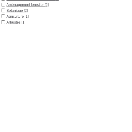
Aménagement forestier
[2]
Botanique
[2]
Agriculture
[1]
Arbustes
[1]
Bois
[1]
Durable
[1]
Industrie
[1]
Jardin
[1]
Métiers
[1]
Outils pédagogiques
[1]
Palynologie
[1]
Sylviculture
[1]
Tourbière
[1]
Zoologie
[1]
Localisation
Libre accès
[20]
Section
Boîtes et classeurs
[6]
Documentaires
[6]
Outils pédagogiques
[8]
Date
2005
[1]