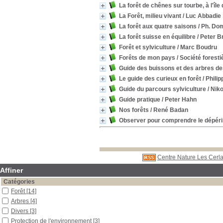
La forêt de chênes sur tourbe, à l'îl
La Forêt, milieu vivant
/ Luc Abbadie
La forêt aux quatre saisons
/ Ph. Do
La forêt suisse en équilibre
/ Peter B
Forêt et sylviculture
/ Marc Boudru
Forêts de mon pays
/ Société foresti
Guide des buissons et des arbres des
Le guide des curieux en forêt
/ Phili
Guide du parcours sylviculture
/ Niko
Guide pratique
/ Peter Hahn
Nos forêts
/ René Badan
Observer pour comprendre le dépéri
Centre Nature Les Cerla
Affiner
Catégories
Forêt
[14]
Arbres
[4]
Divers
[3]
Protection de l'environnement
[3]