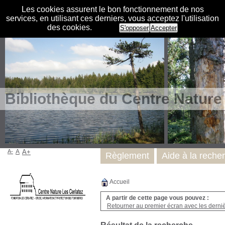
Les cookies assurent le bon fonctionnement de nos
services, en utilisant ces derniers, vous acceptez l'utilisation
des cookies.
S'opposer
Accepter
Bibliothèque du Centre Nature
A-
A
A+
Règlement
Aide à la reche
Accueil
A partir de cette page vous pouvez :
Retourner au premier écran avec les dernièr