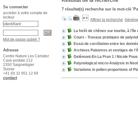
Résultat de la recherche
Se connecter
7 résultat(s) recherche sur le mot-clé 'P
accéder à votre compte de
lecteur
Affiner la recherche
Générer 
La forêt de chênes sur tourbe, à l'îl
Cours - Travaux pratiques de palyno
Mot de passe oublié ?
Essai de corrélation entre les donné
Adresse
Archives Palustres et vestiges de l'
Centre Nature Les Cerlatez
Delémont-En La Pran 1
/ Nicole Pous
Case postale 212
Palynological micro-Analysis in Neol
2350 Saignelégier
Suisse
Variations in pollen proportions of P
+41 (0) 32 951 12 69
contact