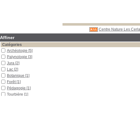
Centre Nature Les Cerla
Affiner
Catégories
Archéologie
[5]
Palynologie
[3]
Jura
[2]
Lac
[2]
Botanique
[1]
Forêt
[1]
Pédagogie
[1]
Tourbière
[1]
Localisation
Libre accès
[7]
Section
Outils pédagogiques
[5]
Périodiques
[2]
Date