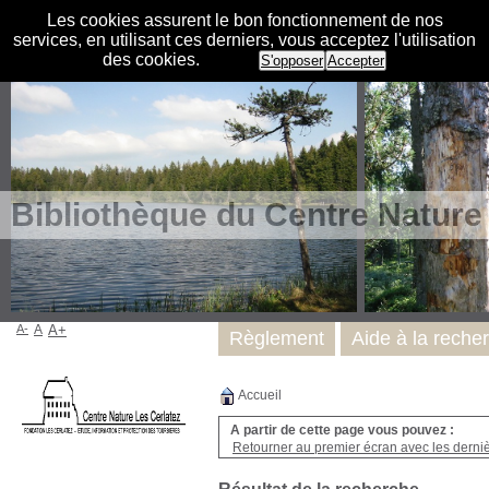
Les cookies assurent le bon fonctionnement de nos
services, en utilisant ces derniers, vous acceptez l'utilisation
des cookies.
S'opposer
Accepter
Bibliothèque du Centre Nature
A-
A
A+
Règlement
Aide à la reche
Accueil
A partir de cette page vous pouvez :
Retourner au premier écran avec les dernièr