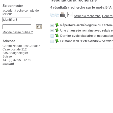
Résultat de la recherche
Se connecter
4 résultat(s) recherche sur le mot-clé '
accéder à votre compte de
lecteur
Affiner la recherche
Générer 
Répertoire archéologique du canton 
Une chaussée romaine avec relais ent
Mot de passe oublié ?
Dernier cycle glaciaire et occupation
Adresse
Le Mont Terri
/ Peter-Andrew Schwar
Centre Nature Les Cerlatez
Case postale 212
2350 Saignelégier
Suisse
+41 (0) 32 951 12 69
contact