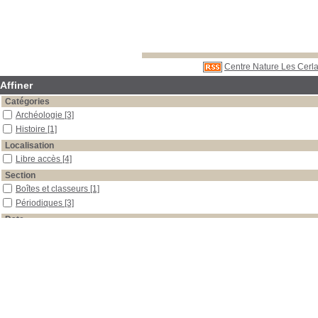
Centre Nature Les Cerla
Affiner
Catégories
Archéologie
[3]
Histoire
[1]
Localisation
Libre accès
[4]
Section
Boîtes et classeurs
[1]
Périodiques
[3]
Date
2001
[1]
2000
[1]
1999
[1]
1991
[1]
Auteur
Aubry
[1]