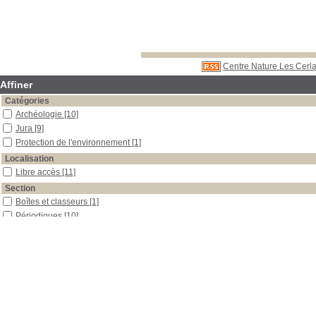
Centre Nature Les Cerla
Affiner
Catégories
Archéologie
[10]
Jura
[9]
Protection de l'environnement
[1]
Localisation
Libre accès
[11]
Section
Boîtes et classeurs
[1]
Périodiques
[10]
Date
2012
[3]
2011
[2]
2010
[2]
2009
[2]
2008
[1]