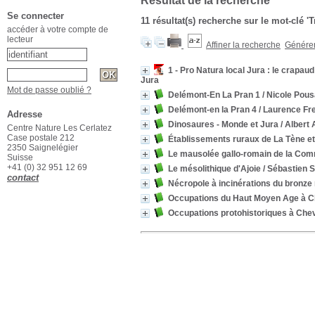
Résultat de la recherche
Se connecter
11 résultat(s) recherche sur le mot-clé '
accéder à votre compte de
lecteur
Affiner la recherche
Générer 
1 - Pro Natura local Jura : le crapau
Jura
Mot de passe oublié ?
Delémont-En La Pran 1
/ Nicole Pous
Delémont-en la Pran 4
/ Laurence Fre
Adresse
Dinosaures - Monde et Jura
/ Albert
Centre Nature Les Cerlatez
Case postale 212
Établissements ruraux de La Tène et 
2350 Saignelégier
Le mausolée gallo-romain de la Co
Suisse
+41 (0) 32 951 12 69
Le mésolithique d'Ajoie
/ Sébastien S
contact
Nécropole à incinérations du bronze 
Occupations du Haut Moyen Age à 
Occupations protohistoriques à Che