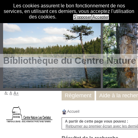
Les cookies assurent le bon fonctionnement de nos
services, en utilisant ces derniers, vous acceptez l'utilisation
des cookies.
S'opposer
Accepter
Bibliothèque du Centre Nature
A-
A
A+
Règlement
Aide à la reche
Accueil
A partir de cette page vous pouvez :
Retourner au premier écran avec les dernièr