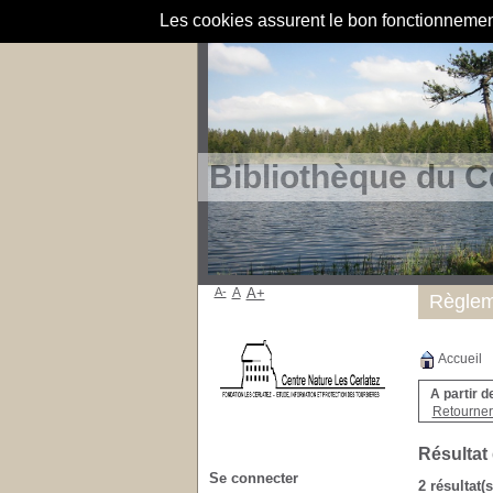
Les cookies assurent le bon fonctionnement 
Bibliothèque du C
A-
A
A+
Règlem
Accueil
A partir d
Retourner 
Résultat
Se connecter
2 résultat(