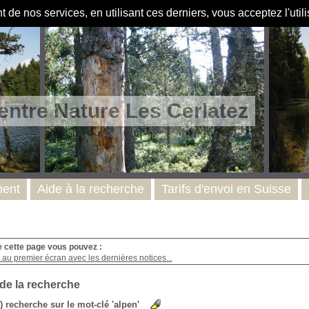
de nos services, en utilisant ces derniers, vous acceptez l'util
entre Nature Les Cerlatez
ent
Aide à la recherche
Tarifs d'envoi en Suisse
e cette page vous pouvez :
au premier écran avec les dernières notices...
 de la recherche
s) recherche sur le mot-clé 'alpen'