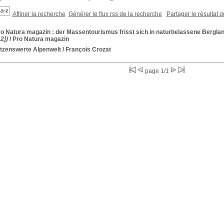
Affiner la recherche
Générer le flux rss de la recherche
Partager le résultat 
ro Natura magazin : der Massentourismus frisst sich in naturbelassene Bergla
2])
/ Pro Natura magazin
tzenswerte Alpenwelt
/ François Crozat
page 1/1