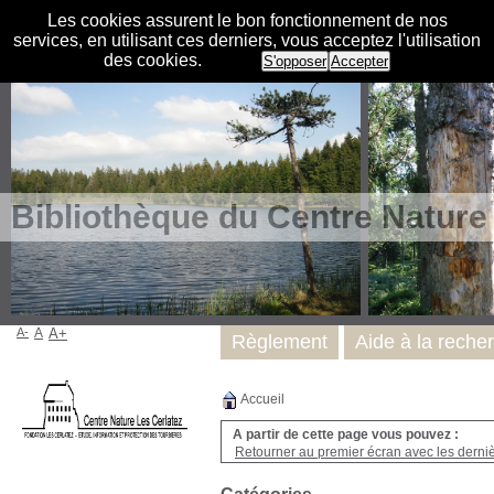
Les cookies assurent le bon fonctionnement de nos
services, en utilisant ces derniers, vous acceptez l'utilisation
des cookies.
S'opposer
Accepter
Bibliothèque du Centre Nature
A-
A
A+
Règlement
Aide à la reche
Accueil
A partir de cette page vous pouvez :
Retourner au premier écran avec les dernièr