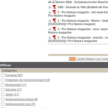
de la Nature SBN - Schweizerischer Bund fü
2/86 - Demain la Ville
(Bulletin de Pan
2 - Pro Natura magazin : mit naturAk
Pro Natura magazin
2 - Pro Natura magazin : Moore : be
[01/03/2010])
/ Pro Natura magazin
2 - Pro Natura magazine : avec natura
Natura magazine
2 - Pro Natura magazine : marais : 
[01/03/2010])
/ Pro Natura magazine
Centre Nature Les Cerla
Affiner
Catégories
Paysage
[65]
Protection de l'environnement
[19]
Biodiversité
[17]
Déchets
[17]
Jardin
[17]
Aménagement urbain
[6]
Aménagement rural
[5]