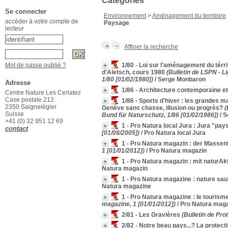
Catégories
Se connecter
Environnement
>
Aménagement du territoire
accéder à votre compte de
Paysage
lecteur
Affiner la recherche
Mot de passe oublié ?
1/80 - Loi sur l'aménagement du térri
d'Aletsch, cours 1980
(Bulletin de LSPN - L
1/80 [01/02/1980])
/ Serge Monbaron
Adresse
1/86 - Architecture contemporaine e
Centre Nature Les Cerlatez
Case postale 212
1/86 - Sports d'hiver : les grandes m
2350 Saignelégier
Genève sans chasse, illusion ou progrès?
(
Suisse
Bund für Naturschutz, 1/86 [01/02/1986])
/ 
+41 (0) 32 951 12 69
1 - Pro Natura local Jura : Jura "pay
contact
[01/08/2005])
/ Pro Natura local Jura
1 - Pro Natura magazin : der Massen
1 [01/01/2012])
/ Pro Natura magazin
1 - Pro Natura magazin : mit naturAkt
Natura magazin
1 - Pro Natura magazine : nature s
Natura magazine
1 - Pro Natura magazine : le touris
magazine, 1 [01/01/2012])
/ Pro Natura mag
2/81 - Les Gravières
(Bulletin de Pro
2/82 - Notre beau pays...? La protec