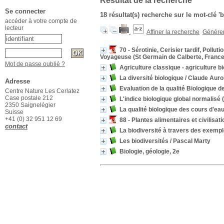
Résultat de la recherche
Se connecter
18 résultat(s) recherche sur le mot-clé '
accéder à votre compte de
lecteur
Affiner la recherche
Générer 
70 - Sérotinie, Cerisier tardif, Pollut
Voyageuse (St Germain de Calberte, France
Mot de passe oublié ?
Agriculture classique - agriculture b
La diversité biologique
/ Claude Auro
Adresse
Evaluation de la qualité Biologique 
Centre Nature Les Cerlatez
Case postale 212
L'indice biologique global normalisé
2350 Saignelégier
La qualité biologique des cours d'ea
Suisse
+41 (0) 32 951 12 69
88 - Plantes alimentaires et civilisat
contact
La biodiversité à travers des exemp
Les biodiversités
/ Pascal Marty
Biologie, géologie, 2e