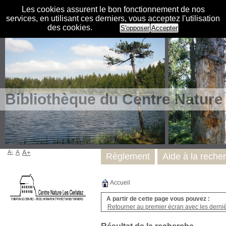
Les cookies assurent le bon fonctionnement de nos
services, en utilisant ces derniers, vous acceptez l'utilisation
des cookies.
S'opposer
Accepter
Bibliothèque du Centre Nature
A-
A
A+
Règlement
Aide à la reche
Accueil
A partir de cette page vous pouvez :
Retourner au premier écran avec les dernièr