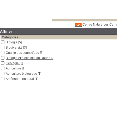
Centre Nature Les Cerla
Affiner
Catégories
Biologie
[5]
Biodiversité
[3]
Qualité des cours d'eau
[3]
Biologie et biochimie du Doubs
[2]
Géologie
[2]
Agriculture
[1]
Agriculture biologique
[1]
Aménagement rural
[1]
Arbres
[1]
Autre
[1]
Contes et légendes
[1]
Déchets
[1]
Divers
[1]
Eau et santé
[1]
Eau souterraine
[1]