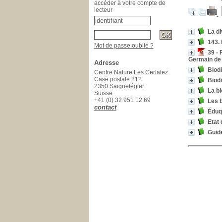
accéder à votre compte de
lecteur
La di
143.
Mot de passe oublié ?
39 - 
Germain de 
Adresse
Biodi
Centre Nature Les Cerlatez
Case postale 212
Biodi
2350 Saignelégier
La bi
Suisse
+41 (0) 32 951 12 69
Les b
contact
Éduq
Etat 
Guid