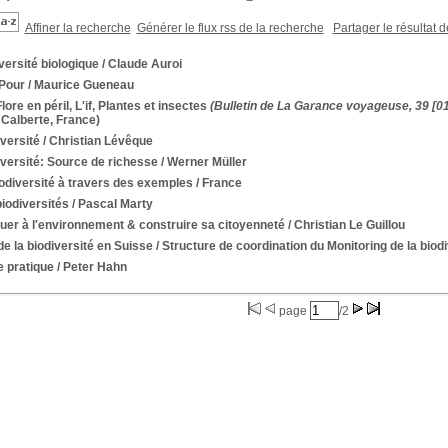
Affiner la recherche
Générer le flux rss de la recherche
Partager le résultat 
versité biologique
/ Claude Auroi
 Pour
/ Maurice Gueneau
Flore en péril, L'if, Plantes et insectes
(Bulletin de La Garance voyageuse, 39 [01
Calberte, France)
versité
/ Christian Lévêque
versité: Source de richesse
/ Werner Müller
odiversité à travers des exemples
/ France
iodiversités
/ Pascal Marty
uer à l'environnement & construire sa citoyenneté
/ Christian Le Guillou
de la biodiversité en Suisse
/ Structure de coordination du Monitoring de la biod
e pratique
/ Peter Hahn
page
/2