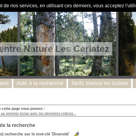
de nos services, en utilisant ces derniers, vous acceptez l'util
entre Nature Les Cerlatez
ent
Aide à la recherche
Tarifs d'envoi en Suisse
e cette page vous pouvez :
au premier écran avec les dernières notices...
 de la recherche
(s) recherche sur le mot-clé 'Diversité'