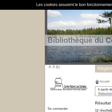
Les cookies assurent le bon fonctionnement 
Bibliothèque du C
A-
A
A+
Règlem
Accueil
A partir d
Retourner 
Résultat
Se connecter
12 résultat