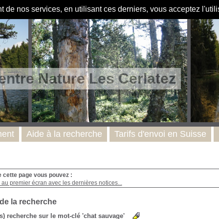
de nos services, en utilisant ces derniers, vous acceptez l'util
entre Nature Les Cerlatez
ent
Aide à la recherche
Tarifs d'envoi en Suisse
e cette page vous pouvez :
au premier écran avec les dernières notices...
 de la recherche
(s) recherche sur le mot-clé 'chat sauvage'