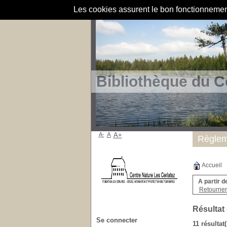
Les cookies assurent le bon fonctionnement 
Bibliothèque du C
A-
A
A+
Règlem
Accueil
A partir d
Retourner 
Résultat
Se connecter
11 résultat