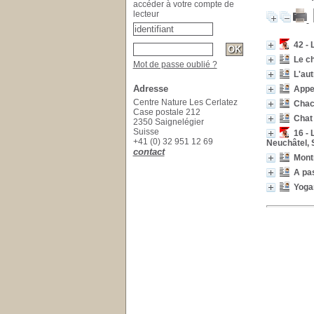
accéder à votre compte de
lecteur
42 - 
Le c
Mot de passe oublié ?
L'aut
Adresse
Appel
Centre Nature Les Cerlatez
Chac
Case postale 212
Chat
2350 Saignelégier
Suisse
16 - 
+41 (0) 32 951 12 69
Neuchâtel, 
contact
Mont
A pa
Yoga