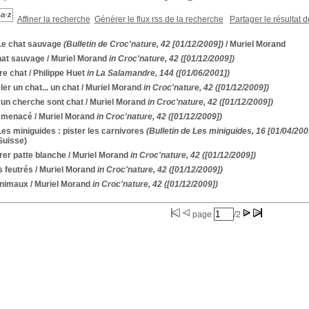
Affiner la recherche
Générer le flux rss de la recherche
Partager le résultat 
Le chat sauvage
(Bulletin de Croc'nature, 42 [01/12/2009])
/ Muriel Morand
hat sauvage
/ Muriel Morand
in Croc'nature, 42 ([01/12/2009])
re chat
/ Philippe Huet
in La Salamandre, 144 ([01/06/2001])
er un chat... un chat
/ Muriel Morand
in Croc'nature, 42 ([01/12/2009])
un cherche sont chat
/ Muriel Morand
in Croc'nature, 42 ([01/12/2009])
 menacé
/ Muriel Morand
in Croc'nature, 42 ([01/12/2009])
Les miniguides : pister les carnivores
(Bulletin de Les miniguides, 16 [01/04/200
Suisse)
rer patte blanche
/ Muriel Morand
in Croc'nature, 42 ([01/12/2009])
s feutrés
/ Muriel Morand
in Croc'nature, 42 ([01/12/2009])
nimaux
/ Muriel Morand
in Croc'nature, 42 ([01/12/2009])
page
/2