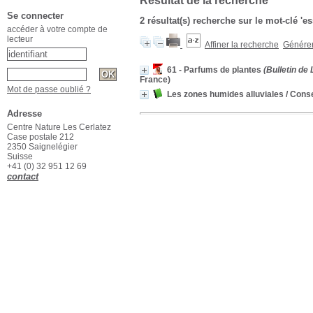
Résultat de la recherche
Se connecter
2 résultat(s) recherche sur le mot-clé 'es
accéder à votre compte de
lecteur
Affiner la recherche
Générer 
61 - Parfums de plantes
(Bulletin de
France)
Mot de passe oublié ?
Les zones humides alluviales
/ Conse
Adresse
Centre Nature Les Cerlatez
Case postale 212
2350 Saignelégier
Suisse
+41 (0) 32 951 12 69
contact