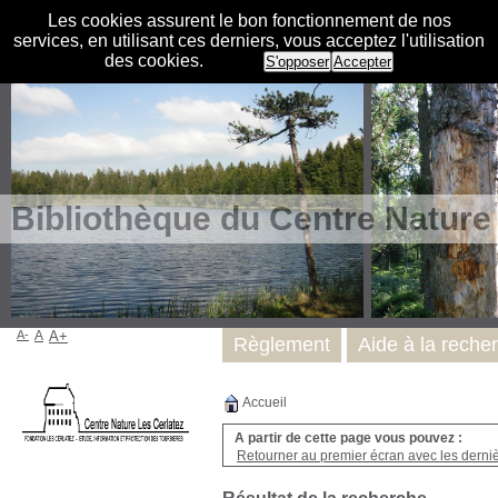
Les cookies assurent le bon fonctionnement de nos
services, en utilisant ces derniers, vous acceptez l'utilisation
des cookies.
S'opposer
Accepter
Bibliothèque du Centre Nature
A-
A
A+
Règlement
Aide à la reche
Accueil
A partir de cette page vous pouvez :
Retourner au premier écran avec les dernièr