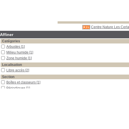
Centre Nature Les Cerla
Affiner
Catégories
Arbustes
[1]
Milieu humide
[1]
Zone humide
[1]
Localisation
Libre accès
[2]
Section
Boîtes et classeurs
[1]
Périodiques
[1]
Date
2003
[1]
2001
[1]
Auteur
Conservatoire des Sites Naturels du Nord et Pas de Calais
[1]
La Garance Voyageuse
[1]