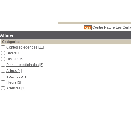
Centre Nature Les Cerla
Affiner
Catégories
Contes et légendes
[11]
Divers
[8]
Histoire
[6]
Plantes médicinales
[5]
Arbres
[4]
Botanique
[3]
Fleurs
[3]
Arbustes
[2]
Biologie
[2]
Forêt
[2]
Fruits
[2]
Autre
[1]
Chauve-souris
[1]
Espace naturel
[1]
Géologie
[1]