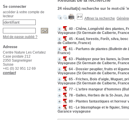
Résultat de la recherche
Se connecter
24 résultat(s) recherche sur le mot-clé 
accéder à votre compte de
lecteur
Affiner la recherche
Générer 
40 - Chêne, Longévité des plantes, F
Voyageuse (St Germain de Calberte, France
Mot de passe oublié ?
45 - Koad, forestis, Forêt, silva, bosc
de Calberte, France)
Adresse
61 - Parfums de plantes
(Bulletin de
Centre Nature Les Cerlatez
France)
Case postale 212
63 - Plaidoyer pour les lianes, la Dom
2350 Saignelégier
Voyageuse (St Germain de Calberte, France
Suisse
+41 (0) 32 951 12 69
64 - Dossier peuplier, fruits et légume
contact
Voyageuse (St Germain de Calberte, France
65 - Friches, Bois d'aigle, Muguet, 
Voyageuse (St Germain de Calberte, France
77 - L'arbre mangeur d'hommes
(Bul
78 - Galles, Herbes de la St-Jean, Ju
80 - Plantes fantastiques et horreur 
81 - Le blastophage et le figuier, Sim
Garance voyageuse