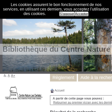
Les cookies assurent le bon fonctionnement de nos
services, en utilisant ces derniers, vous acceptez l'utilisation
des cookies.
S'opposer
Accepter
Bibliothèque du Centre Nature
A-
A
A+
Règlement
Aide à la reche
Accueil
A partir de cette page vous pouvez :
Retourner au premier écran avec les dernièr