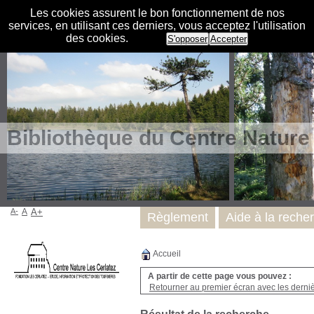
Les cookies assurent le bon fonctionnement de nos
services, en utilisant ces derniers, vous acceptez l'utilisation
des cookies.
S'opposer
Accepter
Bibliothèque du Centre Nature
A-
A
A+
Règlement
Aide à la reche
Accueil
A partir de cette page vous pouvez :
Retourner au premier écran avec les dernièr