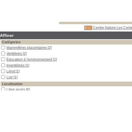
Centre Nature Les Cerla
Affiner
Catégories
Mammifères placentaires
[2]
Vertébrés
[2]
Éducation à l'environnement
[1]
Invertébrés
[1]
Lérot
[1]
Loir
[1]
Localisation
Libre accès
[6]
Section
Documents multimédias
[1]
Outils pédagogiques
[2]
Périodiques
[3]
Date
2005
[1]