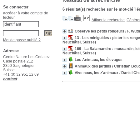
Résultat de la recherche
Se connecter
6 résultat(s) recherche sur le mot-clé 'lé
accéder à votre compte de
lecteur
Affiner la recherche
Générer 
Observe les petits rongeurs
/ F. Wüth
13 - Les miniguides : pister les ronge
Mot de passe oublié ?
Neuchâtel, Suisse)
169 - La Salamandre : muscardin, loir
Adresse
Neuchâtel, Suisse)
Centre Nature Les Cerlatez
Les Animaux, les élevages
Case postale 212
2350 Saignelégier
Animaux des jardins
/ Christian Bou
Suisse
Vive nous, les z'animaux
/ Daniel Che
+41 (0) 32 951 12 69
contact