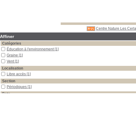
Centre Nature Les Cerla
Affiner
Catégories
Éducation à l'environnement
[1]
Graine
[1]
Vent
[1]
Localisation
Libre accès
[1]
Section
Périodiques
[1]
Date
2010
[1]
Auteur
Biondo
[1]