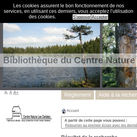
Les cookies assurent le bon fonctionnement de nos
services, en utilisant ces derniers, vous acceptez l'utilisation
des cookies.
S'opposer
Accepter
Bibliothèque du Centre Nature
A-
A
A+
Règlement
Aide à la reche
Accueil
A partir de cette page vous pouvez :
Retourner au premier écran avec les dernièr