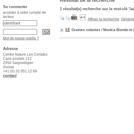
Résultat de la recherche
Se connecter
1 résultat(s) recherche sur le mot-clé 'la
accéder à votre compte de
lecteur
Affiner la recherche
Générer 
Graines volantes
/ Monica Biondo
in
Mot de passe oublié ?
Adresse
Centre Nature Les Cerlatez
Case postale 212
2350 Saignelégier
Suisse
+41 (0) 32 951 12 69
contact