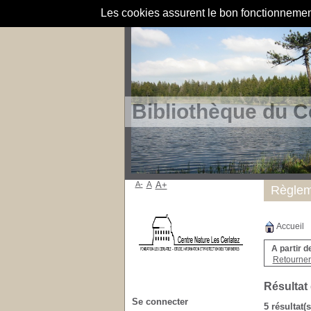
Les cookies assurent le bon fonctionnement 
Bibliothèque du C
A-
A
A+
Règlem
Accueil
A partir d
Retourner 
Résultat
Se connecter
5 résultat(