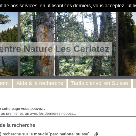
de nos services, en utilisant ces derniers, vous acceptez l'util
entre Nature Les Cerlatez
ent
Aide à la recherche
Tarifs d'envoi en Suisse
e cette page vous pouvez :
au premier écran avec les dernières notices...
 de la recherche
s) recherche sur le mot-clé 'parc national suisse'