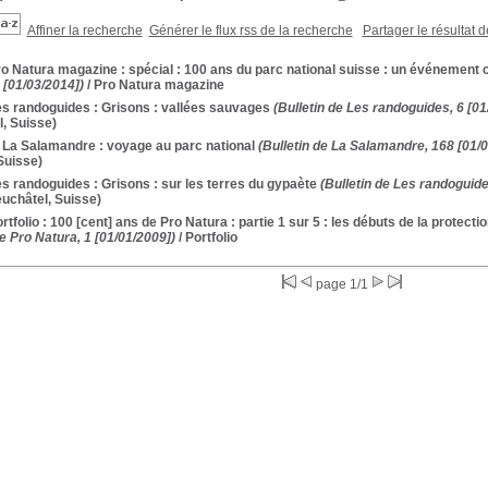
Affiner la recherche
Générer le flux rss de la recherche
Partager le résultat 
ro Natura magazine : spécial : 100 ans du parc national suisse : un événement 
 [01/03/2014])
/ Pro Natura magazine
es randoguides : Grisons : vallées sauvages
(Bulletin de Les randoguides, 6 [01
l, Suisse)
 La Salamandre : voyage au parc national
(Bulletin de La Salamandre, 168 [01/0
Suisse)
es randoguides : Grisons : sur les terres du gypaète
(Bulletin de Les randoguide
uchâtel, Suisse)
ortfolio : 100 [cent] ans de Pro Natura : partie 1 sur 5 : les débuts de la protecti
e Pro Natura, 1 [01/01/2009])
/ Portfolio
page 1/1