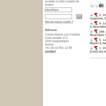
accéder à votre compte de
lecteur
2 - P
magazine, 2
Mot de passe oublié ?
6 - L
4, Neuchâte
Adresse
168 -
Centre Nature Les Cerlatez
Neuchâtel, 
Case postale 212
5 - L
2350 Saignelégier
Musée 4, Ne
Suisse
+41 (0) 32 951 12 69
1 - P
contact
[cent] ans d