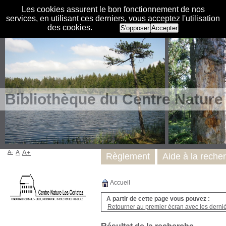
Les cookies assurent le bon fonctionnement de nos
services, en utilisant ces derniers, vous acceptez l'utilisation
des cookies.
S'opposer
Accepter
Bibliothèque du Centre Nature
A-
A
A+
Règlement
Aide à la reche
Accueil
A partir de cette page vous pouvez :
Retourner au premier écran avec les dernièr