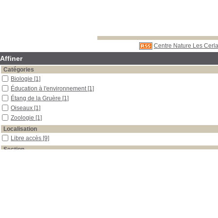
Centre Nature Les Cerla
Affiner
Catégories
Biologie
[1]
Éducation à l'environnement
[1]
Étang de la Gruère
[1]
Oiseaux
[1]
Zoologie
[1]
Localisation
Libre accès
[9]
Section
Boîtes et classeurs
[2]
Outils pédagogiques
[1]
Périodiques
[5]
Travaux de stages
[1]
Date
2009
[2]