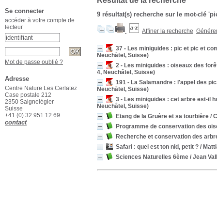
Résultat de la recherche
Se connecter
9 résultat(s) recherche sur le mot-clé 'pi
accéder à votre compte de
lecteur
Affiner la recherche
Générer 
37 - Les miniguides : pic et pic et c
Neuchâtel, Suisse)
Mot de passe oublié ?
2 - Les miniguides : oiseaux des for
4, Neuchâtel, Suisse)
Adresse
191 - La Salamandre : l'appel des pi
Centre Nature Les Cerlatez
Neuchâtel, Suisse)
Case postale 212
3 - Les miniguides : cet arbre est-il h
2350 Saignelégier
Neuchâtel, Suisse)
Suisse
+41 (0) 32 951 12 69
Etang de la Gruère et sa tourbière
/ 
contact
Programme de conservation des oi
Recherche et conservation des arbr
Safari : quel est ton nid, petit ?
/ Matt
Sciences Naturelles 6ème
/ Jean Val