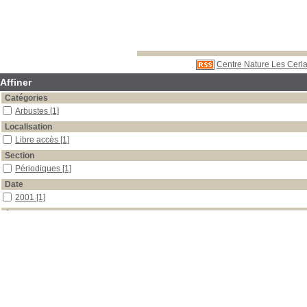
Centre Nature Les Cerla
Affiner
Catégories
Arbustes
[1]
Localisation
Libre accès
[1]
Section
Périodiques
[1]
Date
2001
[1]
Auteur
La Garance Voyageuse
[1]