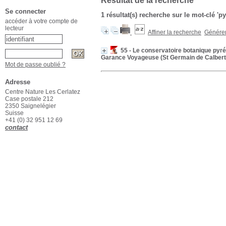
Résultat de la recherche
Se connecter
1 résultat(s) recherche sur le mot-clé '
accéder à votre compte de
lecteur
Affiner la recherche
Générer 
55 - Le conservatoire botanique pyr
Garance Voyageuse (St Germain de Calbert
Mot de passe oublié ?
Adresse
Centre Nature Les Cerlatez
Case postale 212
2350 Saignelégier
Suisse
+41 (0) 32 951 12 69
contact