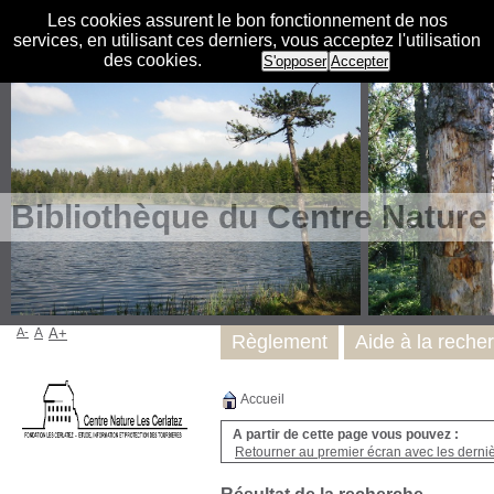
Les cookies assurent le bon fonctionnement de nos
services, en utilisant ces derniers, vous acceptez l'utilisation
des cookies.
S'opposer
Accepter
Bibliothèque du Centre Nature
A-
A
A+
Règlement
Aide à la reche
Accueil
A partir de cette page vous pouvez :
Retourner au premier écran avec les dernièr