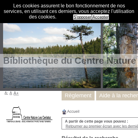
Les cookies assurent le bon fonctionnement de nos
services, en utilisant ces derniers, vous acceptez l'utilisation
des cookies.
S'opposer
Accepter
Bibliothèque du Centre Nature
A-
A
A+
Règlement
Aide à la reche
Accueil
A partir de cette page vous pouvez :
Retourner au premier écran avec les dernièr