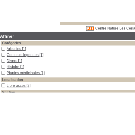
Centre Nature Les Cerla
Affiner
Catégories
Arbustes
[1]
Contes et légendes
[1]
Divers
[1]
Histoire
[1]
Plantes médicinales
[1]
Localisation
Libre accès
[2]
Section
Périodiques
[2]
Date
2008
[1]
2001
[1]
Auteur
La Garance Voyageuse
[2]