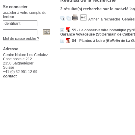
Résultat de la recherche
Se connecter
2 résultat(s) recherche sur le mot-clé 'a
accéder à votre compte de
lecteur
Affiner la recherche
Générer 
55 - Le conservatoire botanique pyr
Garance Voyageuse (St Germain de Calbert
Mot de passe oublié ?
84 - Plantes à boire
(Bulletin de La G
Adresse
Centre Nature Les Cerlatez
Case postale 212
2350 Saignelégier
Suisse
+41 (0) 32 951 12 69
contact