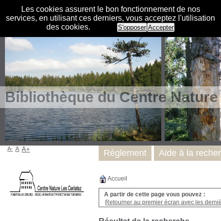
Les cookies assurent le bon fonctionnement de nos
services, en utilisant ces derniers, vous acceptez l'utilisation
des cookies.
S'opposer
Accepter
Bibliothèque du Centre Nature
A-
A
A+
Règlement
Aide à la reche
Accueil
A partir de cette page vous pouvez :
Retourner au premier écran avec les dernièr