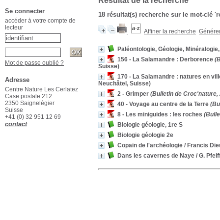
Résultat de la recherche
Se connecter
18 résultat(s) recherche sur le mot-clé '
accéder à votre compte de
lecteur
Affiner la recherche
Générer 
Paléontologie, Géologie, Minéralogie,
156 - La Salamandre : Derborence
(B
Mot de passe oublié ?
Suisse)
170 - La Salamandre : natures en vill
Adresse
Neuchâtel, Suisse)
Centre Nature Les Cerlatez
2 - Grimper
(Bulletin de Croc'nature, 
Case postale 212
2350 Saignelégier
40 - Voyage au centre de la Terre
(Bul
Suisse
8 - Les miniguides : les roches
(Bulle
+41 (0) 32 951 12 69
contact
Biologie géologie, 1re S
Biologie géologie 2e
Copain de l'archéologie
/ Francis Die
Dans les cavernes de Naye
/ G. Pfeif