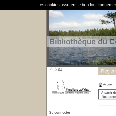
Les cookies assurent le bon fonctionnement 
Bibliothèque du C
A-
A
A+
Règlem
Accueil
A partir d
Retourner 
Se connecter