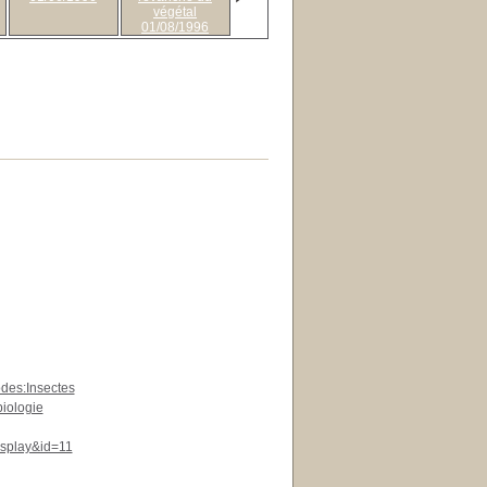
végétal
01/08/1996
odes:Insectes
biologie
display&id=11