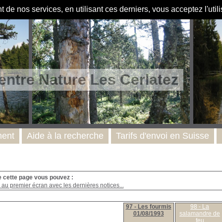
de nos services, en utilisant ces derniers, vous acceptez l'util
entre Nature Les Cerlatez
ent
Aide à la recherche
Tarifs d'envoi en Suisse
e cette page vous pouvez :
au premier écran avec les dernières notices...
97 - Les fourmis
98 - La
01/08/1993
salamandre de
feu