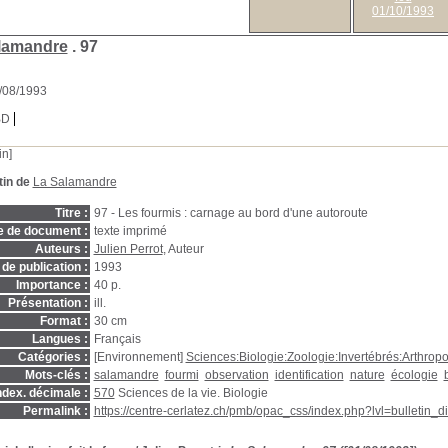
01/10/1993
lamandre
.
97
1/08/1993
BD
in]
tin de
La Salamandre
Titre :
97 - Les fourmis : carnage au bord d'une autoroute
e de document :
texte imprimé
Auteurs :
Julien Perrot
, Auteur
de publication :
1993
Importance :
40 p.
Présentation :
ill.
Format :
30 cm
Langues :
Français
Catégories :
[Environnement]
Sciences:Biologie:Zoologie:Invertébrés:Arthrop
Mots-clés :
salamandre
fourmi
observation
identification
nature
écologie
ndex. décimale :
570
Sciences de la vie. Biologie
Permalink :
https://centre-cerlatez.ch/pmb/opac_css/index.php?lvl=bulletin_