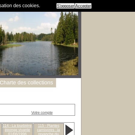
isation des cookies.
S'opposer
Accepter
Charte des collections
Votre compte
114 - La tourbière,
115 - Plantes
éponge vivante
carnivores : la
01/06/1996
revanche du