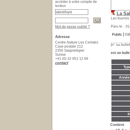
accéder à votre compte de
lecteur
La Sa
Les fourmis
Paru le : 0
Mot de passe oublié ?
Public
IS
Adresse
Centre Nature Les Cerlatez
[n° ou bullet
Case postale 212
2350 Saignelégier
est un bulle
Suisse
+41 (0) 32 951 12 69
contact
Typ
Année 
I
Contient