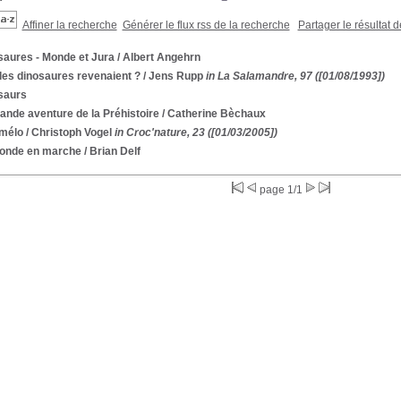
Affiner la recherche
Générer le flux rss de la recherche
Partager le résultat 
saures - Monde et Jura
/ Albert Angehrn
 les dinosaures revenaient ?
/ Jens Rupp
in La Salamandre, 97 ([01/08/1993])
saurs
ande aventure de la Préhistoire
/ Catherine Bèchaux
-mélo
/ Christoph Vogel
in Croc'nature, 23 ([01/03/2005])
onde en marche
/ Brian Delf
page 1/1