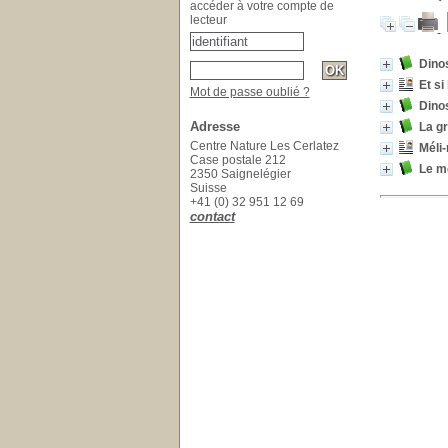
accéder à votre compte de
lecteur
Dino
Et si
Mot de passe oublié ?
Dino
Adresse
La gr
Centre Nature Les Cerlatez
Méli
Case postale 212
Le m
2350 Saignelégier
Suisse
+41 (0) 32 951 12 69
contact