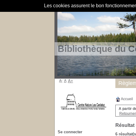
Les cookies assurent le bon fonctionnement 
Bibliothèque du C
A-
A
A+
Règlem
Accueil
A partir d
Retourner 
Résultat
Se connecter
6 résultat(