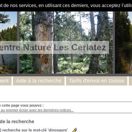
de nos services, en utilisant ces derniers, vous acceptez l'util
entre Nature Les Cerlatez
ent
Aide à la recherche
Tarifs d'envoi en Suisse
e cette page vous pouvez :
au premier écran avec les dernières notices...
 de la recherche
s) recherche sur le mot-clé 'dinosaure'