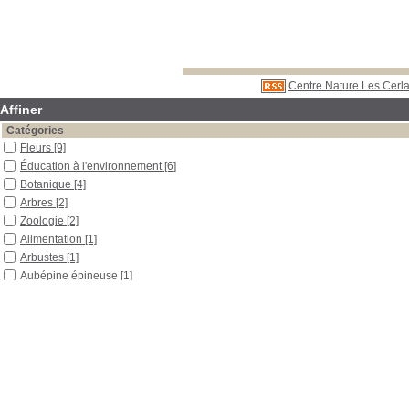
Centre Nature Les Cerla
Affiner
Catégories
Fleurs
[9]
Éducation à l'environnement
[6]
Botanique
[4]
Arbres
[2]
Zoologie
[2]
Alimentation
[1]
Arbustes
[1]
Aubépine épineuse
[1]
Biodiversité
[1]
Biologie
[1]
Chamois
[1]
Cuisine
[1]
Découverte
[1]
Disparition d'espèce
[1]
Divers
[1]