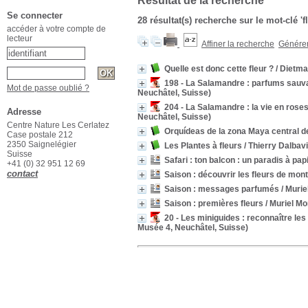
Résultat de la recherche
Se connecter
28 résultat(s) recherche sur le mot-clé 'f
accéder à votre compte de
lecteur
Affiner la recherche
Générer 
Quelle est donc cette fleur ?
/ Dietma
198 - La Salamandre : parfums sau
Mot de passe oublié ?
Neuchâtel, Suisse)
204 - La Salamandre : la vie en rose
Adresse
Neuchâtel, Suisse)
Centre Nature Les Cerlatez
Orquídeas de la zona Maya central 
Case postale 212
2350 Saignelégier
Les Plantes à fleurs
/ Thierry Dalbav
Suisse
Safari : ton balcon : un paradis à pap
+41 (0) 32 951 12 69
contact
Saison : découvrir les fleurs de mon
Saison : messages parfumés
/ Murie
Saison : premières fleurs
/ Muriel M
20 - Les miniguides : reconnaître les
Musée 4, Neuchâtel, Suisse)