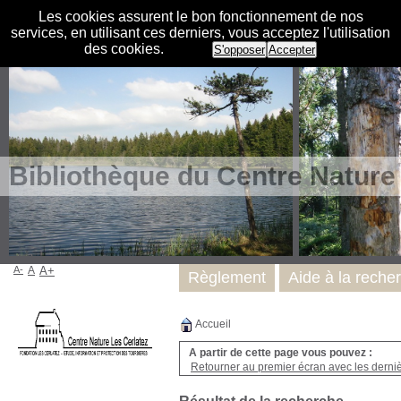
Les cookies assurent le bon fonctionnement de nos
services, en utilisant ces derniers, vous acceptez l'utilisation
des cookies.
S'opposer
Accepter
Bibliothèque du Centre Nature
A-
A
A+
Règlement
Aide à la reche
Accueil
A partir de cette page vous pouvez :
Retourner au premier écran avec les dernièr