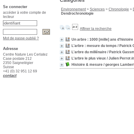
Catégories
Se connecter
Environnement
>
Sciences
>
Chronologie
>
accéder à votre compte de
Dendrochronologie
lecteur
Affiner la recherche
Mot de passe oublié ?
Un arbre : 1000 [mille] ans d'histoire
L'arbre : mesure du temps
/ Patrick
Adresse
L'arbre du millénaire
/ Patrick Gass
Centre Nature Les Cerlatez
L'arbre le plus vieux
/ Julien Perrot
i
Case postale 212
2350 Saignelégier
Histoire & mesure
/ georges Lamber
Suisse
+41 (0) 32 951 12 69
contact