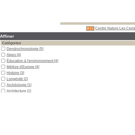
Centre Nature Les Cerla
Affiner
Catégories
Dendrochronologie
[5]
Alpes
[4]
Éducation à l'environnement
[4]
Mélèze d'Europe
[4]
Histoire
[3]
Longévité
[2]
Archéologie
[1]
Architecture
[1]
Évolution
[1]
Excursion
[1]
Pinus longaeva
[1]
Randonnée
[1]
Localisation
Libre accès
[5]
Réserve
[4]