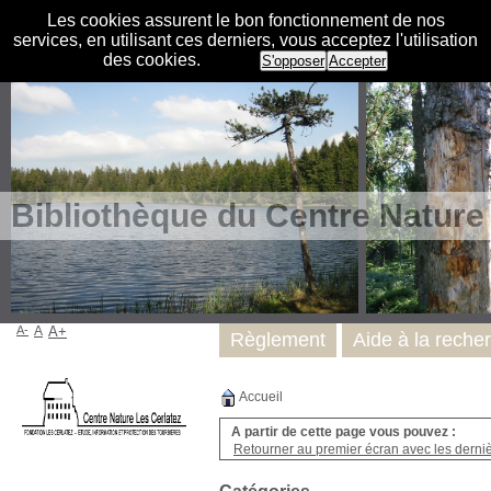
Les cookies assurent le bon fonctionnement de nos
services, en utilisant ces derniers, vous acceptez l'utilisation
des cookies.
S'opposer
Accepter
Bibliothèque du Centre Nature
A-
A
A+
Règlement
Aide à la reche
Accueil
A partir de cette page vous pouvez :
Retourner au premier écran avec les dernièr