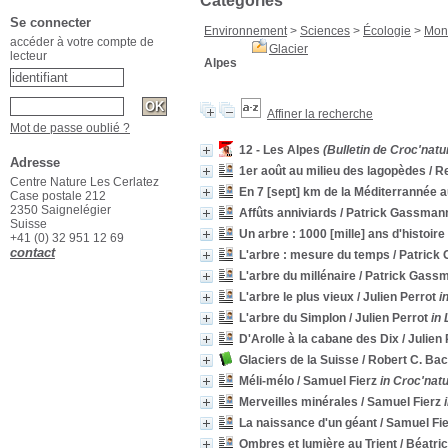
Catégories
Se connecter
Environnement
>
Sciences
>
Écologie
>
Mon
accéder à votre compte de
Glacier
lecteur
Alpes
Affiner la recherche
Mot de passe oublié ?
12 - Les Alpes
(Bulletin de Croc'natu
Adresse
1er août au milieu des lagopèdes
/ R
Centre Nature Les Cerlatez
En 7 [sept] km de la Méditerrannée 
Case postale 212
2350 Saignelégier
Affûts anniviards
/ Patrick Gassman
Suisse
Un arbre : 1000 [mille] ans d'histoire
+41 (0) 32 951 12 69
contact
L'arbre : mesure du temps
/ Patrick
L'arbre du millénaire
/ Patrick Gass
L'arbre le plus vieux
/ Julien Perrot
i
L'arbre du Simplon
/ Julien Perrot
in
D'Arolle à la cabane des Dix
/ Julien
Glaciers de la Suisse
/ Robert C. B
Méli-mélo
/ Samuel Fierz
in Croc'natu
Merveilles minérales
/ Samuel Fierz
La naissance d'un géant
/ Samuel Fi
Ombres et lumière au Trient
/ Béatri