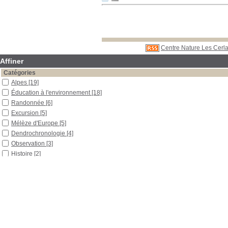
Centre Nature Les Cerla
Affiner
Catégories
Alpes
[19]
Éducation à l'environnement
[18]
Randonnée
[6]
Excursion
[5]
Mélèze d'Europe
[5]
Dendrochronologie
[4]
Observation
[3]
Histoire
[2]
Longévité
[2]
Architecture
[1]
Biodiversité
[1]
Botanique
[1]
Campagnol terrestre
[1]
Évolution
[1]
Géologie
[1]