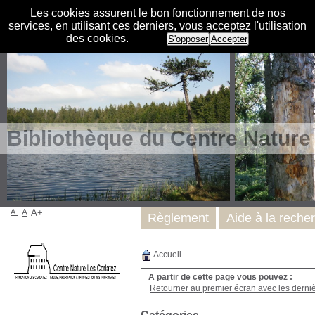
Les cookies assurent le bon fonctionnement de nos
services, en utilisant ces derniers, vous acceptez l'utilisation
des cookies.
S'opposer
Accepter
Bibliothèque du Centre Nature
A-
A
A+
Règlement
Aide à la reche
Accueil
A partir de cette page vous pouvez :
Retourner au premier écran avec les dernièr