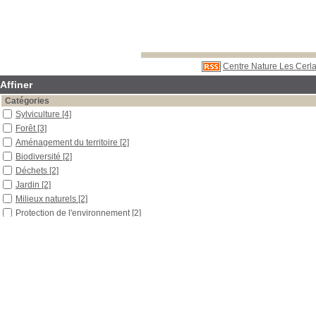
Centre Nature Les Cerla
Affiner
Catégories
Sylviculture
[4]
Forêt
[3]
Aménagement du territoire
[2]
Biodiversité
[2]
Déchets
[2]
Jardin
[2]
Milieux naturels
[2]
Protection de l'environnement
[2]
Localisation
Libre accès
[4]
Section
Boîtes et classeurs
[1]
Documentaires
[1]
Périodiques
[2]