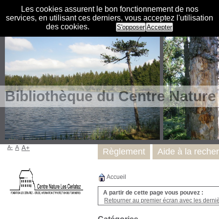
Les cookies assurent le bon fonctionnement de nos
services, en utilisant ces derniers, vous acceptez l'utilisation
des cookies.
S'opposer
Accepter
Bibliothèque du Centre Nature
A-
A
A+
Règlement
Aide à la reche
Accueil
A partir de cette page vous pouvez :
Retourner au premier écran avec les dernièr