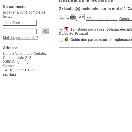
Résultat de la recherche
Se connecter
2 résultat(s) recherche sur le mot-clé '
accéder à votre compte de
lecteur
Affiner la recherche
Générer 
18 - Baies sauvages, Solanacées
(Bu
Calberte, France)
Mot de passe oublié ?
Guide des parcs naturels régionaux
/
Adresse
Centre Nature Les Cerlatez
Case postale 212
2350 Saignelégier
Suisse
+41 (0) 32 951 12 69
contact