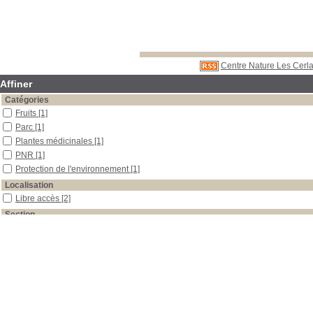
Centre Nature Les Cerla
Affiner
Catégories
Fruits
[1]
Parc
[1]
Plantes médicinales
[1]
PNR
[1]
Protection de l'environnement
[1]
Localisation
Libre accès
[2]
Section
Documentaires
[1]
Périodiques
[1]
Date
2000
[1]
1992
[1]
Auteur