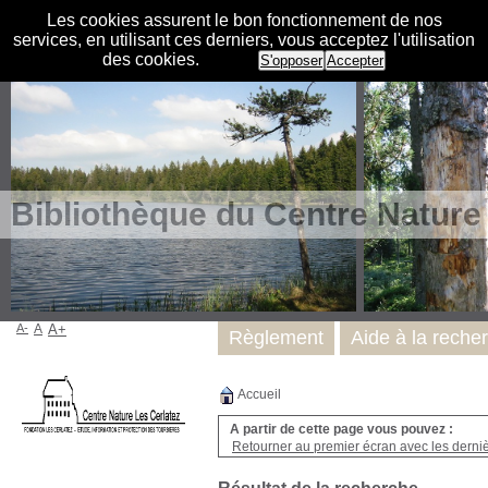
Les cookies assurent le bon fonctionnement de nos
services, en utilisant ces derniers, vous acceptez l'utilisation
des cookies.
S'opposer
Accepter
Bibliothèque du Centre Nature
A-
A
A+
Règlement
Aide à la reche
Accueil
A partir de cette page vous pouvez :
Retourner au premier écran avec les dernièr