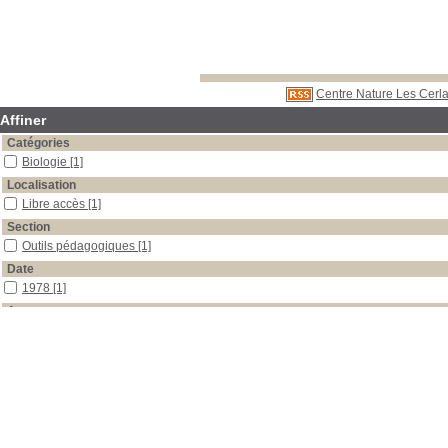
Centre Nature Les Cerla
Affiner
Catégories
Biologie
[1]
Localisation
Libre accès
[1]
Section
Outils pédagogiques
[1]
Date
1978
[1]
Auteur
Hervé
[1]