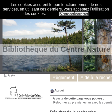
Les cookies assurent le bon fonctionnement de nos
services, en utilisant ces derniers, vous acceptez l'utilisation
des cookies.
S'opposer
Accepter
Bibliothèque du Centre Nature
A-
A
A+
Règlement
Aide à la reche
Accueil
A partir de cette page vous pouvez :
Retourner au premier écran avec les dernièr