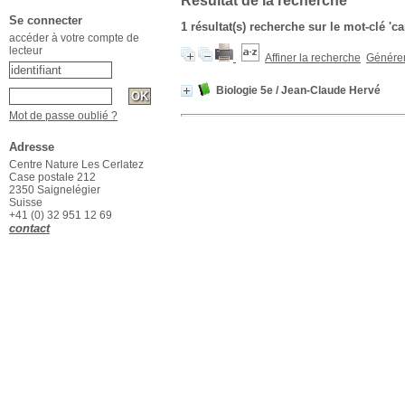
Résultat de la recherche
Se connecter
1 résultat(s) recherche sur le mot-clé 'c
accéder à votre compte de
lecteur
Affiner la recherche
Générer 
Biologie 5e
/ Jean-Claude Hervé
Mot de passe oublié ?
Adresse
Centre Nature Les Cerlatez
Case postale 212
2350 Saignelégier
Suisse
+41 (0) 32 951 12 69
contact