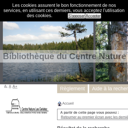
Les cookies assurent le bon fonctionnement de nos
services, en utilisant ces derniers, vous acceptez l'utilisation
des cookies.
S'opposer
Accepter
Bibliothèque du Centre Nature
A-
A
A+
Règlement
Aide à la reche
Accueil
A partir de cette page vous pouvez :
Retourner au premier écran avec les dernièr