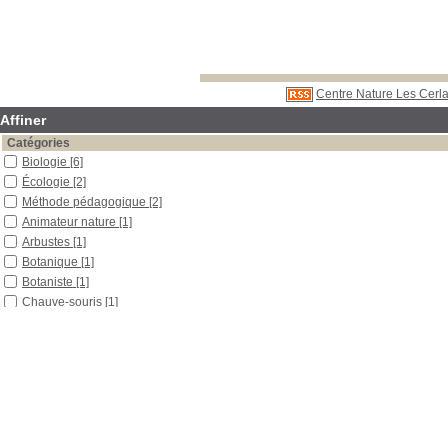
Centre Nature Les Cerla
Affiner
Catégories
Biologie
[6]
Écologie
[2]
Méthode pédagogique
[2]
Animateur nature
[1]
Arbustes
[1]
Botanique
[1]
Botaniste
[1]
Chauve-souris
[1]
Écologue
[1]
Forêt
[1]
Garde forestier
[1]
Haie
[1]
La vie dans le sol
[1]
Métiers
[1]
Oiseaux
[1]