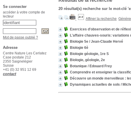
Résultat de la recherche
Se connecter
20 résultat(s) recherche sur le mot-clé '
accéder à votre compte de
lecteur
Affiner la recherche
Générer 
Exercices d'observation et de réflex
L'affaire chauves-souris: variations
Mot de passe oublié ?
Biologie 5e
/ Jean-Claude Hervé
Adresse
Biologie 6è
Centre Nature Les Cerlatez
Biologie géologie, 1re S
Case postale 212
Biologie, géologie, 2e
2350 Saignelégier
Suisse
Botanique
/ Edouard Frey
+41 (0) 32 951 12 69
Comprendre et enseigner la classific
contact
Découvre un monde merveilleux : les
Dynamiques actuelles de sols
/ Mich