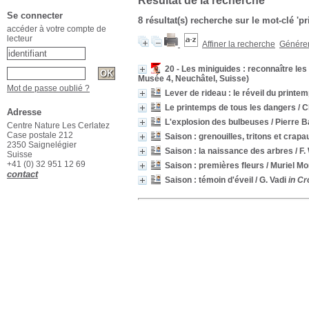
Résultat de la recherche
Se connecter
8 résultat(s) recherche sur le mot-clé '
accéder à votre compte de
lecteur
Affiner la recherche
Générer 
20 - Les miniguides : reconnaître les
Musée 4, Neuchâtel, Suisse)
Mot de passe oublié ?
Lever de rideau : le réveil du printe
Le printemps de tous les dangers
/ C
Adresse
L'explosion des bulbeuses
/ Pierre 
Centre Nature Les Cerlatez
Case postale 212
Saison : grenouilles, tritons et crap
2350 Saignelégier
Saison : la naissance des arbres
/ F.
Suisse
+41 (0) 32 951 12 69
Saison : premières fleurs
/ Muriel M
contact
Saison : témoin d'éveil
/ G. Vadi
in Cr