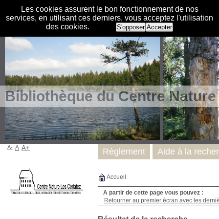
Les cookies assurent le bon fonctionnement de nos
services, en utilisant ces derniers, vous acceptez l'utilisation
des cookies.
S'opposer
Accepter
Bibliothèque du Centre Nature
A-
A
A+
Règlement
Aide à la reche
Accueil
A partir de cette page vous pouvez :
Retourner au premier écran avec les dernièr