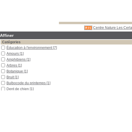
Centre Nature Les Cerla
Affiner
Catégories
Éducation à l'environnement
[7]
Amours
[1]
Amphibiens
[1]
Arbres
[1]
Botanique
[1]
Bruit
[1]
Bulbocode du printemps
[1]
Dent de chien
[1]
Excursion
[1]
Fleurs
[1]
Formicidés
[1]
Jonquille
[1]
Nivéole du printemps
[1]
Scille à deux feuilles
[1]
Localisation