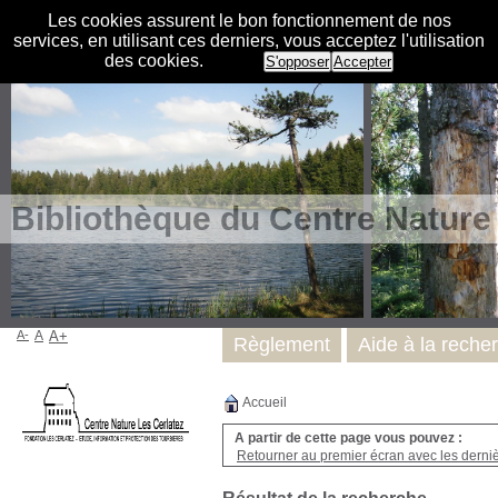
Les cookies assurent le bon fonctionnement de nos
services, en utilisant ces derniers, vous acceptez l'utilisation
des cookies.
S'opposer
Accepter
Bibliothèque du Centre Nature
A-
A
A+
Règlement
Aide à la reche
Accueil
A partir de cette page vous pouvez :
Retourner au premier écran avec les dernièr