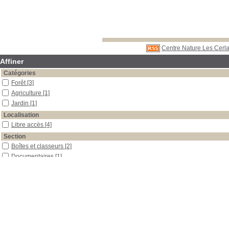
Centre Nature Les Cerla
Affiner
Catégories
Forêt
[3]
Agriculture
[1]
Jardin
[1]
Localisation
Libre accès
[4]
Section
Boîtes et classeurs
[2]
Documentaires
[1]
Outils pédagogiques
[1]
Date
1993
[1]
1989
[1]
1983
[1]
1930
[1]