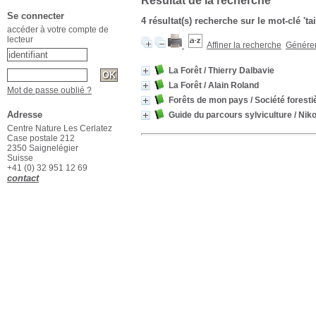
Résultat de la recherche
Se connecter
4 résultat(s) recherche sur le mot-clé 'tai
accéder à votre compte de
lecteur
Affiner la recherche
Générer 
La Forêt
/ Thierry Dalbavie
La Forêt
/ Alain Roland
Mot de passe oublié ?
Forêts de mon pays
/ Société foresti
Adresse
Guide du parcours sylviculture
/ Niko
Centre Nature Les Cerlatez
Case postale 212
2350 Saignelégier
Suisse
+41 (0) 32 951 12 69
contact