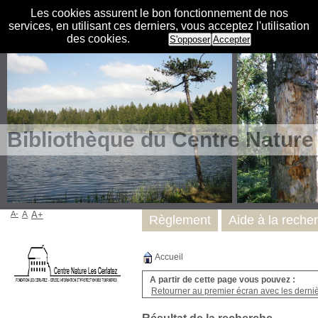
Les cookies assurent le bon fonctionnement de nos
services, en utilisant ces derniers, vous acceptez l'utilisation
des cookies.
S'opposer
Accepter
Bibliothèque du Centre Nature
A-
A
A+
Règlement
Aide à la reche
Accueil
A partir de cette page vous pouvez :
Retourner au premier écran avec les dernièr