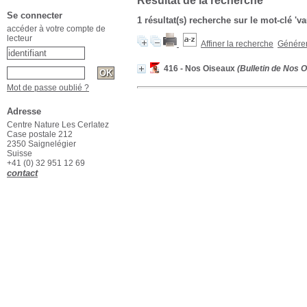
Résultat de la recherche
Se connecter
1 résultat(s) recherche sur le mot-clé '
accéder à votre compte de
lecteur
Affiner la recherche
Générer 
416 - Nos Oiseaux
(Bulletin de Nos O
Mot de passe oublié ?
Adresse
Centre Nature Les Cerlatez
Case postale 212
2350 Saignelégier
Suisse
+41 (0) 32 951 12 69
contact