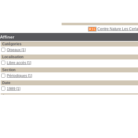
Centre Nature Les Cerla
Affiner
Catégories
Oiseaux
[1]
Localisation
Libre accès
[1]
Section
Périodiques
[1]
Date
1989
[1]
Auteur
Nos Oiseaux
[1]