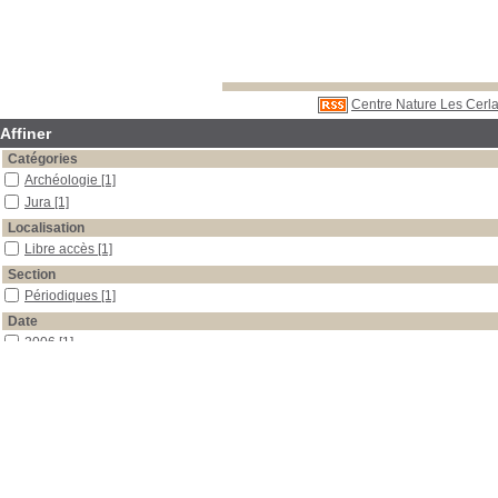
Centre Nature Les Cerla
Affiner
Catégories
Archéologie
[1]
Jura
[1]
Localisation
Libre accès
[1]
Section
Périodiques
[1]
Date
2006
[1]
Auteur
Marti
[1]