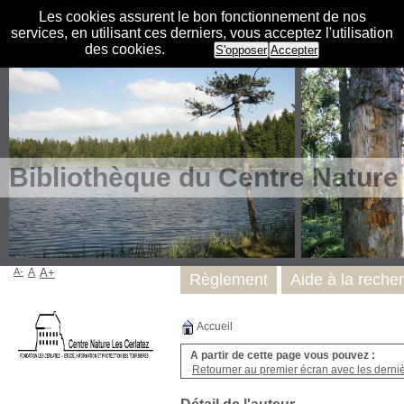
Les cookies assurent le bon fonctionnement de nos
services, en utilisant ces derniers, vous acceptez l'utilisation
des cookies.
S'opposer
Accepter
Bibliothèque du Centre Nature
A-
A
A+
Règlement
Aide à la reche
Accueil
A partir de cette page vous pouvez :
Retourner au premier écran avec les dernièr