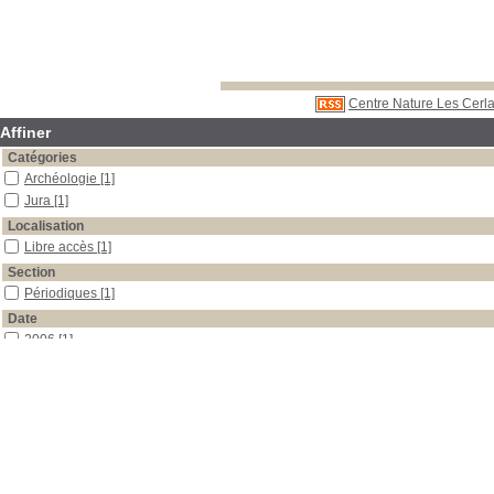
Centre Nature Les Cerla
Affiner
Catégories
Archéologie
[1]
Jura
[1]
Localisation
Libre accès
[1]
Section
Périodiques
[1]
Date
2006
[1]
Auteur
Marti
[1]