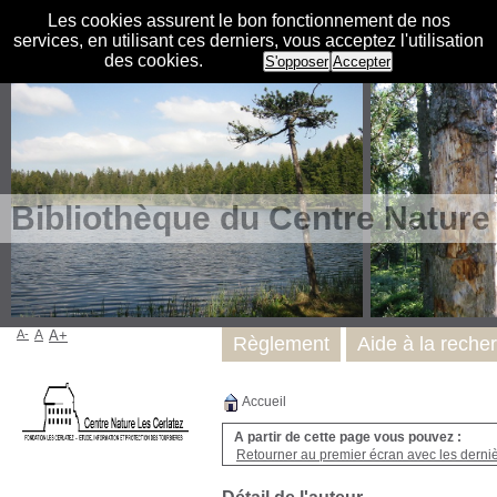
Les cookies assurent le bon fonctionnement de nos
services, en utilisant ces derniers, vous acceptez l'utilisation
des cookies.
S'opposer
Accepter
Bibliothèque du Centre Nature
A-
A
A+
Règlement
Aide à la reche
Accueil
A partir de cette page vous pouvez :
Retourner au premier écran avec les dernièr