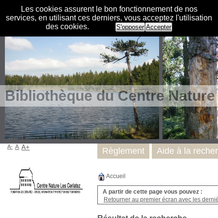
Les cookies assurent le bon fonctionnement de nos
services, en utilisant ces derniers, vous acceptez l'utilisation
des cookies.
S'opposer
Accepter
Bibliothèque du Centre Nature
A-
A
A+
Règlement
Aide à la reche
Accueil
A partir de cette page vous pouvez :
Retourner au premier écran avec les dernièr