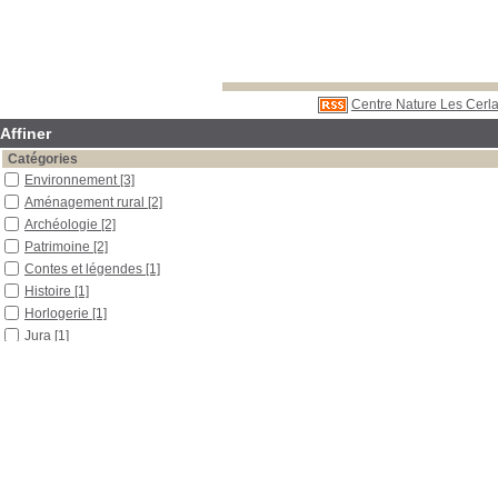
Centre Nature Les Cerla
Affiner
Catégories
Environnement
[3]
Aménagement rural
[2]
Archéologie
[2]
Patrimoine
[2]
Contes et légendes
[1]
Histoire
[1]
Horlogerie
[1]
Jura
[1]
Menaces
[1]
Paysage
[1]
Localisation
Libre accès
[13]
Réserve
[2]
Section
Boîtes et classeurs
[7]