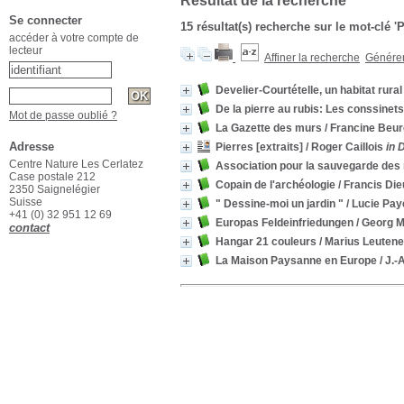
Résultat de la recherche
Se connecter
15 résultat(s) recherche sur le mot-clé '
accéder à votre compte de
lecteur
Affiner la recherche
Générer 
Develier-Courtételle, un habitat rura
De la pierre au rubis: Les conssinets
Mot de passe oublié ?
La Gazette des murs
/ Francine Beur
Adresse
Pierres [extraits]
/ Roger Caillois
in 
Centre Nature Les Cerlatez
Association pour la sauvegarde des
Case postale 212
Copain de l'archéologie
/ Francis Die
2350 Saignelégier
Suisse
" Dessine-moi un jardin "
/ Lucie Pay
+41 (0) 32 951 12 69
Europas Feldeinfriedungen
/ Georg M
contact
Hangar 21 couleurs
/ Marius Leuten
La Maison Paysanne en Europe
/ J.