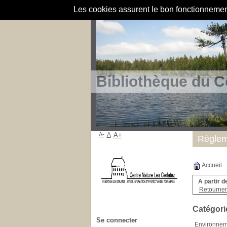
Les cookies assurent le bon fonctionnement 
Bibliothèque du C
A-
A
A+
Règlem
Accueil
A partir d
Retourner 
Catégori
Se connecter
Environnem