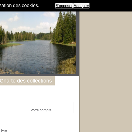
isation des cookies.
S'opposer
Accepter
Charte des collections
Votre compte
 lyre