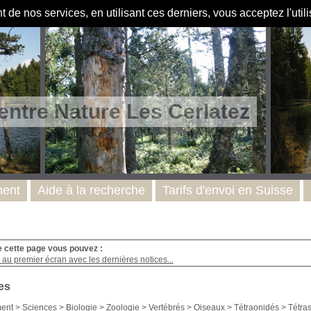
de nos services, en utilisant ces derniers, vous acceptez l'util
entre Nature Les Cerlatez
ent
Aide à la recherche
Tarifs d'envoi en Suisse
e cette page vous pouvez :
au premier écran avec les dernières notices...
es
ent
>
Sciences
>
Biologie
>
Zoologie
>
Vertébrés
>
Oiseaux
>
Tétraonidés
>
Tétras