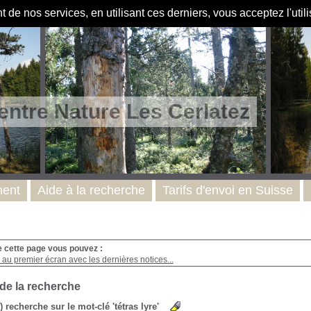
de nos services, en utilisant ces derniers, vous acceptez l'util
entre Nature Les Cerlatez
ent
Aide à la recherche
Tarifs d'envoi en Suisse
e cette page vous pouvez :
au premier écran avec les dernières notices...
 de la recherche
s) recherche sur le mot-clé 'tétras lyre'