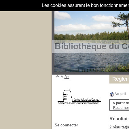
Les cookies assurent le bon fonctionnement 
Bibliothèque du C
A-
A
A+
Règlem
Accueil
A partir d
Retourner 
Résultat
Se connecter
2 résultat(