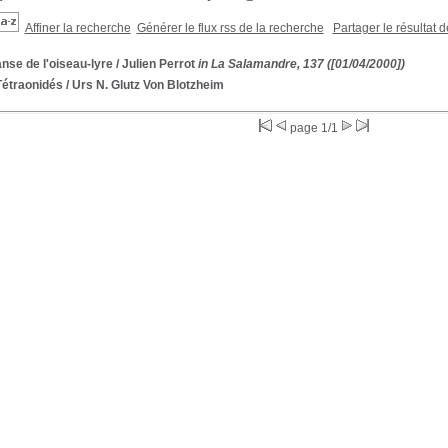
Affiner la recherche
Générer le flux rss de la recherche
Partager le résultat 
nse de l'oiseau-lyre
/ Julien Perrot
in La Salamandre, 137 ([01/04/2000])
Tétraonidés
/ Urs N. Glutz Von Blotzheim
page 1/1