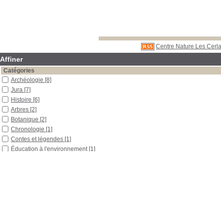
Centre Nature Les Cerla
Affiner
Catégories
Archéologie
[8]
Jura
[7]
Histoire
[6]
Arbres
[2]
Botanique
[2]
Chronologie
[1]
Contes et légendes
[1]
Éducation à l'environnement
[1]
Environnement
[1]
Patrimoine
[1]
Plantes médicinales
[1]
Zoologie
[1]
Localisation
Libre accès
[19]
Réserve
[1]