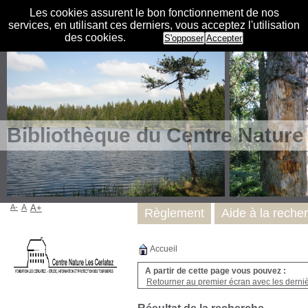
Les cookies assurent le bon fonctionnement de nos
services, en utilisant ces derniers, vous acceptez l'utilisation
des cookies.
S'opposer
Accepter
Bibliothèque du Centre Nature
A-
A
A+
Règlement
Aide à la reche
Accueil
A partir de cette page vous pouvez :
Retourner au premier écran avec les dernièr