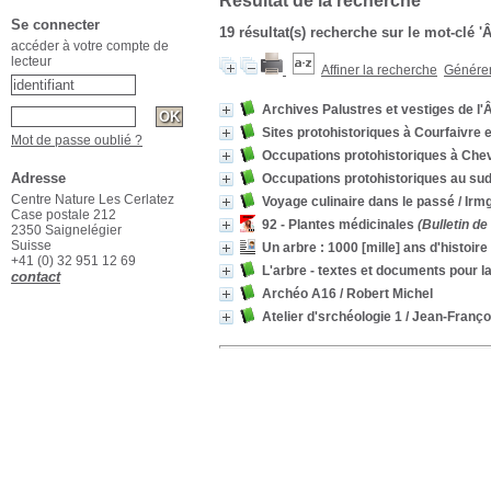
Résultat de la recherche
Se connecter
19 résultat(s) recherche sur le mot-clé '
accéder à votre compte de
lecteur
Affiner la recherche
Générer 
Archives Palustres et vestiges de l'
Sites protohistoriques à Courfaivre 
Mot de passe oublié ?
Occupations protohistoriques à Che
Adresse
Occupations protohistoriques au su
Centre Nature Les Cerlatez
Voyage culinaire dans le passé
/ Irm
Case postale 212
92 - Plantes médicinales
(Bulletin d
2350 Saignelégier
Suisse
Un arbre : 1000 [mille] ans d'histoire
+41 (0) 32 951 12 69
L'arbre - textes et documents pour l
contact
Archéo A16
/ Robert Michel
Atelier d'srchéologie 1
/ Jean-Franç