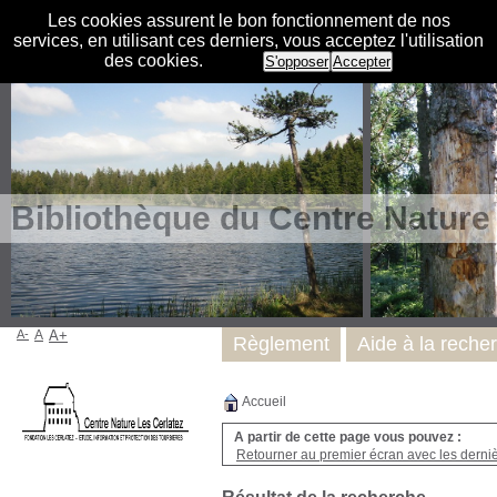
Les cookies assurent le bon fonctionnement de nos
services, en utilisant ces derniers, vous acceptez l'utilisation
des cookies.
S'opposer
Accepter
Bibliothèque du Centre Nature
A-
A
A+
Règlement
Aide à la reche
Accueil
A partir de cette page vous pouvez :
Retourner au premier écran avec les dernièr