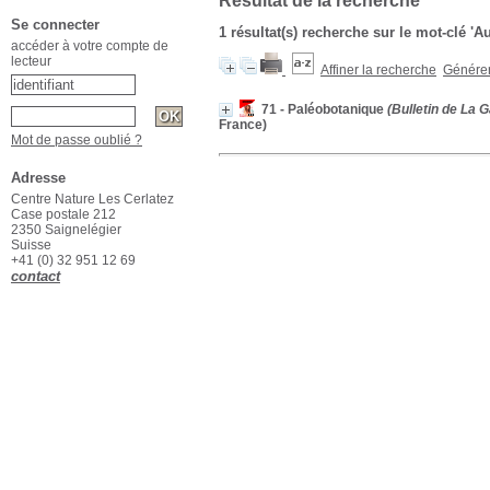
Résultat de la recherche
Se connecter
1 résultat(s) recherche sur le mot-clé 'A
accéder à votre compte de
lecteur
Affiner la recherche
Générer 
71 - Paléobotanique
(Bulletin de La 
France)
Mot de passe oublié ?
Adresse
Centre Nature Les Cerlatez
Case postale 212
2350 Saignelégier
Suisse
+41 (0) 32 951 12 69
contact