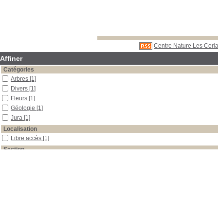
Centre Nature Les Cerla
Affiner
Catégories
Arbres
[1]
Divers
[1]
Fleurs
[1]
Géologie
[1]
Jura
[1]
Localisation
Libre accès
[1]
Section
Périodiques
[1]
Date
2005
[1]
Auteur
La Garance Voyageuse
[1]