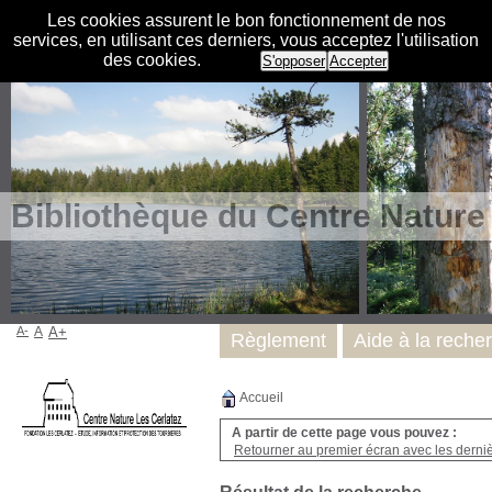
Les cookies assurent le bon fonctionnement de nos
services, en utilisant ces derniers, vous acceptez l'utilisation
des cookies.
S'opposer
Accepter
Bibliothèque du Centre Nature
A-
A
A+
Règlement
Aide à la reche
Accueil
A partir de cette page vous pouvez :
Retourner au premier écran avec les dernièr