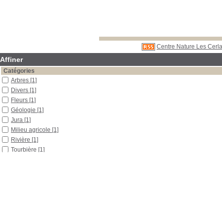
Centre Nature Les Cerla
Affiner
Catégories
Arbres
[1]
Divers
[1]
Fleurs
[1]
Géologie
[1]
Jura
[1]
Milieu agricole
[1]
Rivière
[1]
Tourbière
[1]
Localisation
Libre accès
[4]
Section
Boîtes et classeurs
[2]
Périodiques
[2]
Date