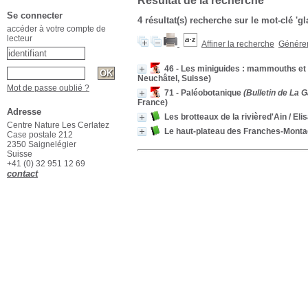
Résultat de la recherche
Se connecter
4 résultat(s) recherche sur le mot-clé 'gl
accéder à votre compte de
lecteur
Affiner la recherche
Générer 
46 - Les miniguides : mammouths et
Neuchâtel, Suisse)
Mot de passe oublié ?
71 - Paléobotanique
(Bulletin de La 
France)
Adresse
Les brotteaux de la rivièred'Ain
/ Eli
Centre Nature Les Cerlatez
Le haut-plateau des Franches-Mont
Case postale 212
2350 Saignelégier
Suisse
+41 (0) 32 951 12 69
contact